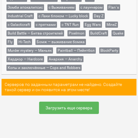
Зомби апокалипсис
с Выживанием
с лаунчером
Flan`s
Industrial Craft
с Лаки блоком — Lucky block
Day Z
с Galacticraft
с прятками
с TNT Run
Egg Wars
MineZ
Build Battle — Битва строителей
Pixelmon
BuildCraft
Quake
Fly
Hi-Tech
Бомж — выживание бомжа
Murder mystery — Маньяк
Paintball — Пейнтбол
BlockParty
Хардкор — Hardcore
Анархия — Anarchy
Копы и заключённые — Cops and Robbers
Серверов по заданным параметрам не найдено. Создайте
такой сервер и он появится на этом месте!
Загрузить еще сервера