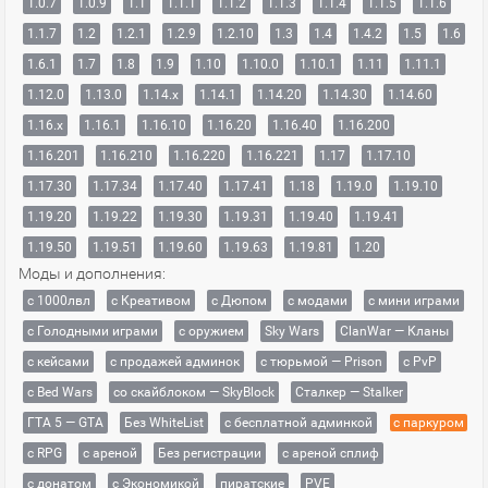
1.0.7
1.0.9
1.1
1.1.1
1.1.2
1.1.3
1.1.4
1.1.5
1.1.6
1.1.7
1.2
1.2.1
1.2.9
1.2.10
1.3
1.4
1.4.2
1.5
1.6
1.6.1
1.7
1.8
1.9
1.10
1.10.0
1.10.1
1.11
1.11.1
1.12.0
1.13.0
1.14.x
1.14.1
1.14.20
1.14.30
1.14.60
1.16.x
1.16.1
1.16.10
1.16.20
1.16.40
1.16.200
1.16.201
1.16.210
1.16.220
1.16.221
1.17
1.17.10
1.17.30
1.17.34
1.17.40
1.17.41
1.18
1.19.0
1.19.10
1.19.20
1.19.22
1.19.30
1.19.31
1.19.40
1.19.41
1.19.50
1.19.51
1.19.60
1.19.63
1.19.81
1.20
Моды и дополнения:
с 1000лвл
c Креативом
с Дюпом
с модами
с мини играми
с Голодными играми
с оружием
Sky Wars
ClanWar — Кланы
с кейсами
с продажей админок
с тюрьмой — Prison
с PvP
с Bed Wars
со скайблоком — SkyBlock
Сталкер — Stalker
ГТА 5 — GTA
Без WhiteList
с бесплатной админкой
с паркуром
с RPG
с ареной
Без регистрации
с ареной сплиф
с донатом
с Экономикой
пиратские
PVE