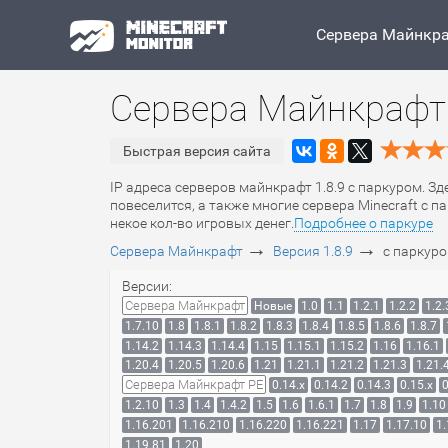
Сервера Майнкр
Сервера Майнкрафт 
Быстрая версия сайта
IP адреса серверов майнкрафт 1.8.9 с паркуром. Зд
повеселится, а также многие сервера Minecraft с
некое кол-во игровых денег.
Подробнее о паркуре
→
→
Сервера Майнкрафт
Версия 1.8.9
с паркур
Версии:
Сервера Майнкрафт
Новые
1.0
1.1
1.2.1
1.2.2
1.2.
1.7.10
1.8
1.8.1
1.8.2
1.8.3
1.8.4
1.8.5
1.8.6
1.8.7
1.14.2
1.14.3
1.14.4
1.15
1.15.1
1.15.2
1.16
1.16.1
1.20.4
1.20.5
1.20.6
1.21
1.21.1
1.21.2
1.21.3
1.21.
Сервера Майнкрафт PE
0.14.x
0.14.2
0.14.3
0.15.x
0
1.2.10
1.3
1.4
1.4.2
1.5
1.6
1.6.1
1.7
1.8
1.9
1.10
1.16.201
1.16.210
1.16.220
1.16.221
1.17
1.17.10
1.
1.19.81
1.20