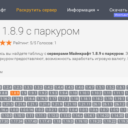
афт
Раскрутить сервер
Информация
Скачать
MoonLaun
1.8.9 с паркуром
Рейтинг:
5
/
5
Голосов:
1
есь вы найдете таблицу с
серверами Майнкрафт 1.8.9 с паркуром
. 
 паркуром предоставляют, возможность заработать игровую валюту.
ом
3
1.2.4
1.2.5
1.3.1
1.3.2
1.4.2
1.4.4
1.4.5
1.4.6
1.4.7
1.5.1
1.5.2
1.6.1
1.8.8
1.8.9
1.9
1.9.1
1.9.2
1.9.3
1.9.4
1.10
1.10.1
1.10.2
1.11
1.11.1
1
1.16.2
1.16.3
1.16.4
1.16.5
1.17
1.17.1
1.18
1.18.1
1.18.2
1.19
1.19.1
4
1.21.5
1.21.6
1.21.7
1.21.8
1.21.9
1.21.10
1.21.11
26.1
26.1.1
26.1.2
.16.x
1.0.0
1.0.0.16
1.0.2
1.0.2.1
1.0.3
1.0.4
1.0.5
1.0.6
1.0.7
1.0.9
1.1
1.10.0
1.10.1
1.11
1.11.1
1.12.0
1.13.0
1.14.x
1.14.1
1.14.20
1.14.30
1
17.30
1.17.34
1.17.40
1.17.41
1.18
1.19.0
1.19.10
1.19.20
1.19.22
1.19.