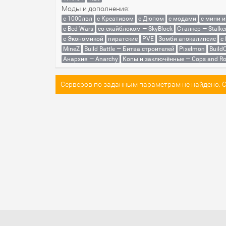
Моды и дополнения:
с 1000лвл
c Креативом
с Дюпом
с модами
с мини 
с Bed Wars
со скайблоком — SkyBlock
Сталкер — Stalke
с Экономикой
пиратские
PVE
Зомби апокалипсис
с
MineZ
Build Battle — Битва строителей
Pixelmon
BuildC
Анархия — Anarchy
Копы и заключённые — Cops and Ro
Серверов по заданным параметрам не найдено. Со