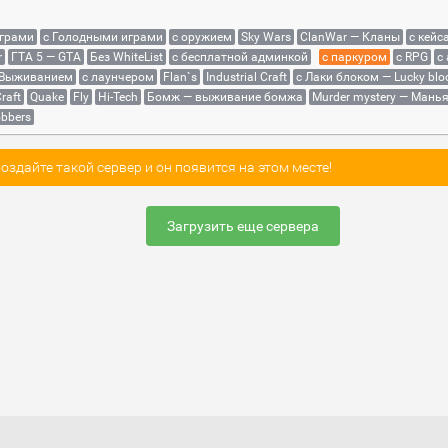
играми
с Голодными играми
с оружием
Sky Wars
ClanWar — Кланы
с кейс
r
ГТА 5 — GTA
Без WhiteList
с бесплатной админкой
с паркуром
с RPG
с
 Выживанием
с лаунчером
Flan`s
Industrial Craft
с Лаки блоком — Lucky blo
raft
Quake
Fly
Hi-Tech
Бомж — выживание бомжа
Murder mystery — Мань
bbers
здайте такой сервер и он появится на этом месте!
Загрузить еще сервера