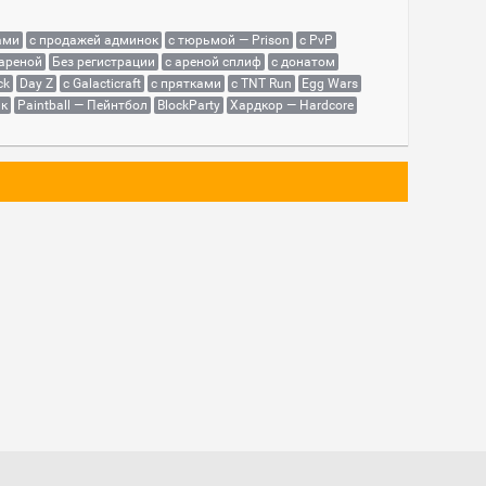
ами
с продажей админок
с тюрьмой — Prison
с PvP
 ареной
Без регистрации
с ареной сплиф
с донатом
ck
Day Z
с Galacticraft
с прятками
с TNT Run
Egg Wars
як
Paintball — Пейнтбол
BlockParty
Хардкор — Hardcore