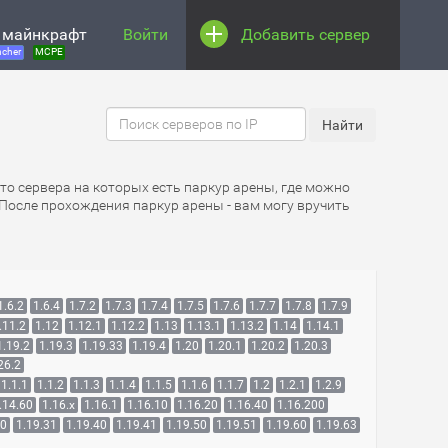
 майнкрафт
Войти
Добавить сервер
cher
MCPE
Это сервера на которых есть паркур арены, где можно
 После прохождения паркур арены - вам могу вручить
1.6.2
1.6.4
1.7.2
1.7.3
1.7.4
1.7.5
1.7.6
1.7.7
1.7.8
1.7.9
.11.2
1.12
1.12.1
1.12.2
1.13
1.13.1
1.13.2
1.14
1.14.1
1.19.2
1.19.3
1.19.33
1.19.4
1.20
1.20.1
1.20.2
1.20.3
26.2
1.1.1
1.1.2
1.1.3
1.1.4
1.1.5
1.1.6
1.1.7
1.2
1.2.1
1.2.9
.14.60
1.16.x
1.16.1
1.16.10
1.16.20
1.16.40
1.16.200
30
1.19.31
1.19.40
1.19.41
1.19.50
1.19.51
1.19.60
1.19.63