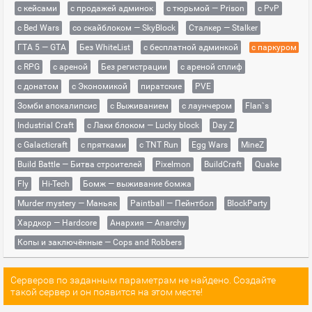
с кейсами
с продажей админок
с тюрьмой — Prison
с PvP
с Bed Wars
со скайблоком — SkyBlock
Сталкер — Stalker
ГТА 5 — GTA
Без WhiteList
с бесплатной админкой
с паркуром
с RPG
с ареной
Без регистрации
с ареной сплиф
с донатом
с Экономикой
пиратские
PVE
Зомби апокалипсис
с Выживанием
с лаунчером
Flan`s
Industrial Craft
с Лаки блоком — Lucky block
Day Z
с Galacticraft
с прятками
с TNT Run
Egg Wars
MineZ
Build Battle — Битва строителей
Pixelmon
BuildCraft
Quake
Fly
Hi-Tech
Бомж — выживание бомжа
Murder mystery — Маньяк
Paintball — Пейнтбол
BlockParty
Хардкор — Hardcore
Анархия — Anarchy
Копы и заключённые — Cops and Robbers
Серверов по заданным параметрам не найдено. Создайте
такой сервер и он появится на этом месте!