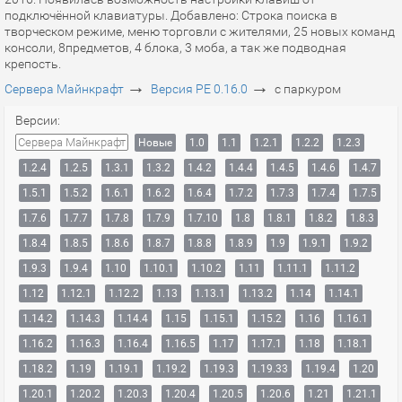
подключённой клавиатуры. Добавлено: Строка поиска в
творческом режиме, меню торговли с жителями, 25 новых команд
консоли, 8предметов, 4 блока, 3 моба, а так же подводная
крепость.
→
→
Сервера Майнкрафт
Версия PE 0.16.0
с паркуром
Версии:
Сервера Майнкрафт
Новые
1.0
1.1
1.2.1
1.2.2
1.2.3
1.2.4
1.2.5
1.3.1
1.3.2
1.4.2
1.4.4
1.4.5
1.4.6
1.4.7
1.5.1
1.5.2
1.6.1
1.6.2
1.6.4
1.7.2
1.7.3
1.7.4
1.7.5
1.7.6
1.7.7
1.7.8
1.7.9
1.7.10
1.8
1.8.1
1.8.2
1.8.3
1.8.4
1.8.5
1.8.6
1.8.7
1.8.8
1.8.9
1.9
1.9.1
1.9.2
1.9.3
1.9.4
1.10
1.10.1
1.10.2
1.11
1.11.1
1.11.2
1.12
1.12.1
1.12.2
1.13
1.13.1
1.13.2
1.14
1.14.1
1.14.2
1.14.3
1.14.4
1.15
1.15.1
1.15.2
1.16
1.16.1
1.16.2
1.16.3
1.16.4
1.16.5
1.17
1.17.1
1.18
1.18.1
1.18.2
1.19
1.19.1
1.19.2
1.19.3
1.19.33
1.19.4
1.20
1.20.1
1.20.2
1.20.3
1.20.4
1.20.5
1.20.6
1.21
1.21.1