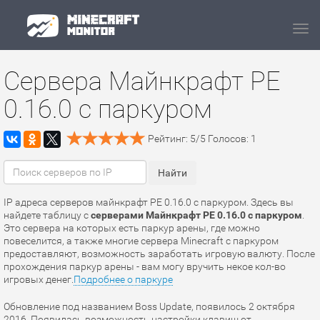
Navi
Сервера Майнкрафт PE
0.16.0 с паркуром
Рейтинг:
5
/
5
Голосов:
1
IP адреса серверов майнкрафт PE 0.16.0 с паркуром. Здесь вы
найдете таблицу с
серверами Майнкрафт PE 0.16.0 с паркуром
.
Это сервера на которых есть паркур арены, где можно
повеселится, а также многие сервера Minecraft с паркуром
предоставляют, возможность заработать игровую валюту. После
прохождения паркур арены - вам могу вручить некое кол-во
игровых денег.
Подробнее о паркуре
Обновление под названием Boss Update, появилось 2 октября
2016. Появилась возможность настройки клавиш от