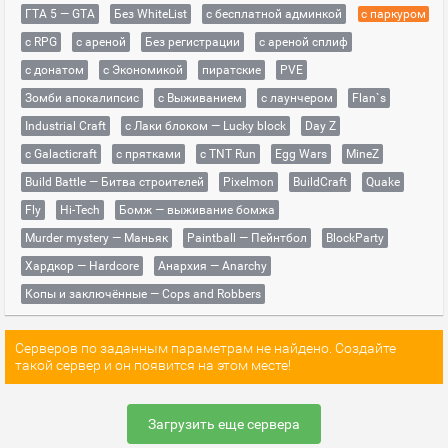
ГТА 5 — GTA
Без WhiteList
с бесплатной админкой
с паркуром
с RPG
с ареной
Без регистрации
с ареной сплиф
с донатом
с Экономикой
пиратские
PVE
Зомби апокалипсис
с Выживанием
с лаунчером
Flan`s
Industrial Craft
с Лаки блоком — Lucky block
Day Z
с Galacticraft
с прятками
с TNT Run
Egg Wars
MineZ
Build Battle — Битва строителей
Pixelmon
BuildCraft
Quake
Fly
Hi-Tech
Бомж — выживание бомжа
Murder mystery — Маньяк
Paintball — Пейнтбол
BlockParty
Хардкор — Hardcore
Анархия — Anarchy
Копы и заключённые — Cops and Robbers
Серверов по заданным параметрам не найдено. Создайте
такой сервер и он появится на этом месте!
Загрузить еще сервера