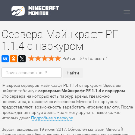
Navi
Сервера Майнкрафт PE
1.1.4 с паркуром
Рейтинг:
5
/
5
Голосов:
1
IP адреса серверов майнкрафт PE 1.1.4 с паркуром. Здесь вы
найдете таблицу с
серверами Майнкрафт PE 1.1.4 с паркуром
.
Это сервера на которых есть паркур арены, где можно
повеселится, а также многие сервера Minecraft с паркуром
предоставляют, возможность заработать игровую валюту. После
прохождения паркур арены - вам могу вручить некое кол-во
игровых денег.
Подробнее о паркуре
Версия вышедшая 19 июля 2017. Обновлён магазин Minecraft.
Исправлена ошибка с неправильным распределением ресурсов