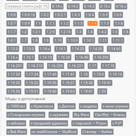
Сервера Майнкрафт PE
0.14.x
0.14.2
0.14.3
0.15.x
0.16.x
1.0.0
1.0.0.16
1.0.2
1.0.2.1
1.0.3
1.0.4
1.0.5
1.0.6
1.0.7
1.0.9
1.1
1.1.1
1.1.2
1.1.3
1.1.4
1.1.5
1.1.6
1.1.7
1.2
1.2.1
1.2.9
1.2.10
1.3
1.4
1.4.2
1.5
1.6
1.6.1
1.7
1.8
1.9
1.10
1.10.0
1.10.1
1.11
1.11.1
1.12.0
1.13.0
1.14.x
1.14.1
1.14.20
1.14.30
1.14.60
1.16.x
1.16.1
1.16.10
1.16.20
1.16.40
1.16.200
1.16.201
1.16.210
1.16.220
1.16.221
1.17
1.17.10
1.17.30
1.17.34
1.17.40
1.17.41
1.18
1.19.0
1.19.10
1.19.20
1.19.22
1.19.30
1.19.31
1.19.40
1.19.41
1.19.50
1.19.51
1.19.60
1.19.63
1.19.81
1.20
Моды и дополнения:
с 1000лвл
c Креативом
с Дюпом
с модами
с мини играми
с Голодными играми
с оружием
Sky Wars
ClanWar — Кланы
с кейсами
с продажей админок
с тюрьмой — Prison
с PvP
с Bed Wars
со скайблоком — SkyBlock
Сталкер — Stalker