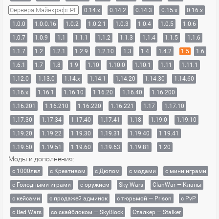
Сервера Майнкрафт PE
0.14.x
0.14.2
0.14.3
0.15.x
0.16.x
1.0.0
1.0.0.16
1.0.2
1.0.2.1
1.0.3
1.0.4
1.0.5
1.0.6
1.0.7
1.0.9
1.1
1.1.1
1.1.2
1.1.3
1.1.4
1.1.5
1.1.6
1.1.7
1.2
1.2.1
1.2.9
1.2.10
1.3
1.4
1.4.2
1.5
1.6
1.6.1
1.7
1.8
1.9
1.10
1.10.0
1.10.1
1.11
1.11.1
1.12.0
1.13.0
1.14.x
1.14.1
1.14.20
1.14.30
1.14.60
1.16.x
1.16.1
1.16.10
1.16.20
1.16.40
1.16.200
1.16.201
1.16.210
1.16.220
1.16.221
1.17
1.17.10
1.17.30
1.17.34
1.17.40
1.17.41
1.18
1.19.0
1.19.10
1.19.20
1.19.22
1.19.30
1.19.31
1.19.40
1.19.41
1.19.50
1.19.51
1.19.60
1.19.63
1.19.81
1.20
Моды и дополнения:
с 1000лвл
c Креативом
с Дюпом
с модами
с мини играми
с Голодными играми
с оружием
Sky Wars
ClanWar — Кланы
с кейсами
с продажей админок
с тюрьмой — Prison
с PvP
с Bed Wars
со скайблоком — SkyBlock
Сталкер — Stalker