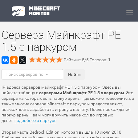
Navi
Сервера Майнкрафт PE
1.5 с паркуром
Рейтинг:
5
/
5
Голосов:
1
IP адреса серверов майнкрафт PE 1.5 с паркуром. Здесь вы
найдете таблицу с
серверами Майнкрафт PE 1.5 с паркуром
. Это
сервера на которых есть паркур арены, где можно повеселится, а
также многие сервера Minecraft с паркуром предоставляют,
возможность заработать игровую валюту. После прохождения
паркур арены - вам могу вручить некое кол-во игровых
денег.
Подробнее о паркуре
Вторая часть Bedrock Edition, которая вышла 10 июля 2018.
Добавлено все блоки, сущности, предметы, мобы, команды