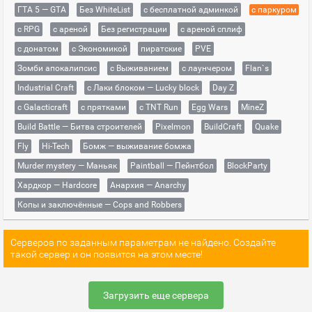
ГТА 5 — GTA
Без WhiteList
с бесплатной админкой
с паркуром
с RPG
с ареной
Без регистрации
с ареной сплиф
с донатом
с Экономикой
пиратские
PVE
Зомби апокалипсис
с Выживанием
с лаунчером
Flan`s
Industrial Craft
с Лаки блоком — Lucky block
Day Z
с Galacticraft
с прятками
с TNT Run
Egg Wars
MineZ
Build Battle — Битва строителей
Pixelmon
BuildCraft
Quake
Fly
Hi-Tech
Бомж — выживание бомжа
Murder mystery — Маньяк
Paintball — Пейнтбол
BlockParty
Хардкор — Hardcore
Анархия — Anarchy
Копы и заключённые — Cops and Robbers
Серверов по заданным параметрам не найдено. Создайте
такой сервер и он появится на этом месте!
Загрузить еще сервера