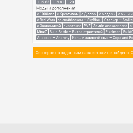
1.19.63
1.19.81
1.20
Моды и дополнения:
с 1000лвл
c Креативом
с Дюпом
с модами
с мини 
с Bed Wars
со скайблоком — SkyBlock
Сталкер — Stalke
с Экономикой
пиратские
PVE
Зомби апокалипсис
с
MineZ
Build Battle — Битва строителей
Pixelmon
BuildC
Анархия — Anarchy
Копы и заключённые — Cops and Ro
Серверов по заданным параметрам не найдено. Со