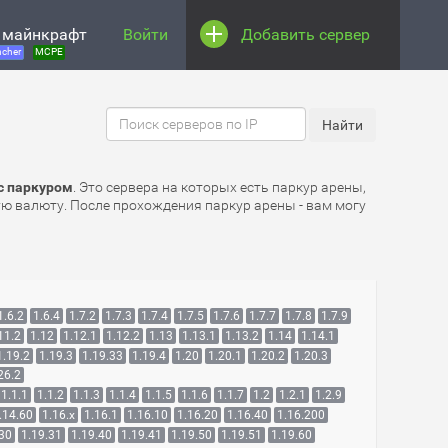
 майнкрафт
Войти
Добавить сервер
cher
MCPE
с паркуром
. Это сервера на которых есть паркур арены,
ую валюту. После прохождения паркур арены - вам могу
1.6.2
1.6.4
1.7.2
1.7.3
1.7.4
1.7.5
1.7.6
1.7.7
1.7.8
1.7.9
11.2
1.12
1.12.1
1.12.2
1.13
1.13.1
1.13.2
1.14
1.14.1
1.19.2
1.19.3
1.19.33
1.19.4
1.20
1.20.1
1.20.2
1.20.3
26.2
1.1.1
1.1.2
1.1.3
1.1.4
1.1.5
1.1.6
1.1.7
1.2
1.2.1
1.2.9
.14.60
1.16.x
1.16.1
1.16.10
1.16.20
1.16.40
1.16.200
.30
1.19.31
1.19.40
1.19.41
1.19.50
1.19.51
1.19.60