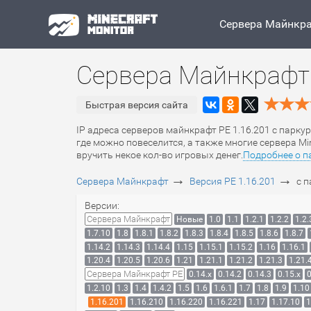
Сервера Майнкр
Сервера Майнкрафт 
Быстрая версия сайта
IP адреса серверов майнкрафт PE 1.16.201 с парку
где можно повеселится, а также многие сервера M
вручить некое кол-во игровых денег.
Подробнее о п
→
→
Сервера Майнкрафт
Версия PE 1.16.201
с 
Версии:
Сервера Майнкрафт
Новые
1.0
1.1
1.2.1
1.2.2
1.2.
1.7.10
1.8
1.8.1
1.8.2
1.8.3
1.8.4
1.8.5
1.8.6
1.8.7
1.14.2
1.14.3
1.14.4
1.15
1.15.1
1.15.2
1.16
1.16.1
1.20.4
1.20.5
1.20.6
1.21
1.21.1
1.21.2
1.21.3
1.21.
Сервера Майнкрафт PE
0.14.x
0.14.2
0.14.3
0.15.x
0
1.2.10
1.3
1.4
1.4.2
1.5
1.6
1.6.1
1.7
1.8
1.9
1.10
1.16.201
1.16.210
1.16.220
1.16.221
1.17
1.17.10
1