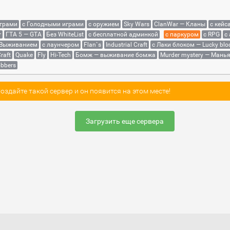
играми
с Голодными играми
с оружием
Sky Wars
ClanWar — Кланы
с кейс
r
ГТА 5 — GTA
Без WhiteList
с бесплатной админкой
с паркуром
с RPG
с
 Выживанием
с лаунчером
Flan`s
Industrial Craft
с Лаки блоком — Lucky blo
raft
Quake
Fly
Hi-Tech
Бомж — выживание бомжа
Murder mystery — Мань
bbers
здайте такой сервер и он появится на этом месте!
Загрузить еще сервера