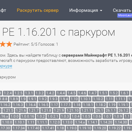
афт
Раскрутить сервер
Информация
Скачать
MoonLaun
PE 1.16.201 с паркуром
Рейтинг:
5
/
5
Голосов:
1
ром. Здесь вы найдете таблицу с
серверами Майнкрафт PE 1.16.201 
inecraft с паркуром предоставляют, возможность заработать игров
аркуре
паркуром
3
1.2.4
1.2.5
1.3.1
1.3.2
1.4.2
1.4.4
1.4.5
1.4.6
1.4.7
1.5.1
1.5.2
1.6.1
1.8.8
1.8.9
1.9
1.9.1
1.9.2
1.9.3
1.9.4
1.10
1.10.1
1.10.2
1.11
1.11.1
1.
1.16.2
1.16.3
1.16.4
1.16.5
1.17
1.17.1
1.18
1.18.1
1.18.2
1.19
1.19.1
4
1.21.5
1.21.6
1.21.7
1.21.8
1.21.9
1.21.10
1.21.11
26.1
26.1.1
26.1.2
.16.x
1.0.0
1.0.0.16
1.0.2
1.0.2.1
1.0.3
1.0.4
1.0.5
1.0.6
1.0.7
1.0.9
1.1
1.10.0
1.10.1
1.11
1.11.1
1.12.0
1.13.0
1.14.x
1.14.1
1.14.20
1.14.30
1
.17.30
1.17.34
1.17.40
1.17.41
1.18
1.19.0
1.19.10
1.19.20
1.19.22
1.19