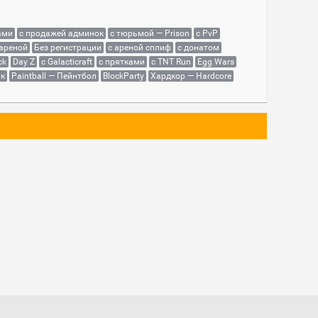
ами
с продажей админок
с тюрьмой — Prison
с PvP
 ареной
Без регистрации
с ареной сплиф
с донатом
ck
Day Z
с Galacticraft
с прятками
с TNT Run
Egg Wars
як
Paintball — Пейнтбол
BlockParty
Хардкор — Hardcore