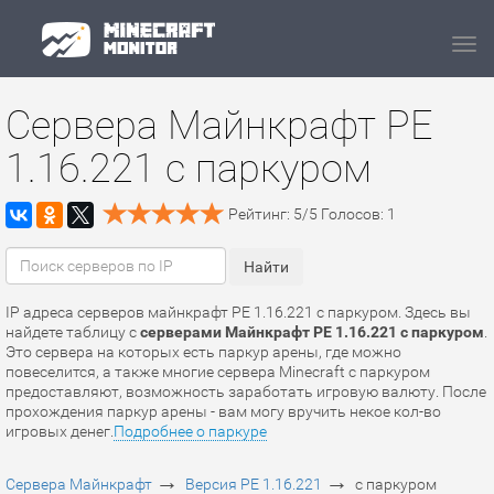
Navi
Сервера Майнкрафт PE
1.16.221 с паркуром
Рейтинг:
5
/
5
Голосов:
1
IP адреса серверов майнкрафт PE 1.16.221 с паркуром. Здесь вы
найдете таблицу с
серверами Майнкрафт PE 1.16.221 с паркуром
.
Это сервера на которых есть паркур арены, где можно
повеселится, а также многие сервера Minecraft с паркуром
предоставляют, возможность заработать игровую валюту. После
прохождения паркур арены - вам могу вручить некое кол-во
игровых денег.
Подробнее о паркуре
→
→
Сервера Майнкрафт
Версия PE 1.16.221
с паркуром