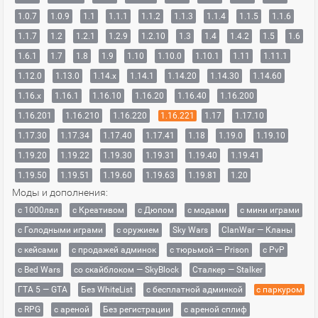
1.0.7
1.0.9
1.1
1.1.1
1.1.2
1.1.3
1.1.4
1.1.5
1.1.6
1.1.7
1.2
1.2.1
1.2.9
1.2.10
1.3
1.4
1.4.2
1.5
1.6
1.6.1
1.7
1.8
1.9
1.10
1.10.0
1.10.1
1.11
1.11.1
1.12.0
1.13.0
1.14.x
1.14.1
1.14.20
1.14.30
1.14.60
1.16.x
1.16.1
1.16.10
1.16.20
1.16.40
1.16.200
1.16.201
1.16.210
1.16.220
1.16.221
1.17
1.17.10
1.17.30
1.17.34
1.17.40
1.17.41
1.18
1.19.0
1.19.10
1.19.20
1.19.22
1.19.30
1.19.31
1.19.40
1.19.41
1.19.50
1.19.51
1.19.60
1.19.63
1.19.81
1.20
Моды и дополнения:
с 1000лвл
c Креативом
с Дюпом
с модами
с мини играми
с Голодными играми
с оружием
Sky Wars
ClanWar — Кланы
с кейсами
с продажей админок
с тюрьмой — Prison
с PvP
с Bed Wars
со скайблоком — SkyBlock
Сталкер — Stalker
ГТА 5 — GTA
Без WhiteList
с бесплатной админкой
с паркуром
с RPG
с ареной
Без регистрации
с ареной сплиф