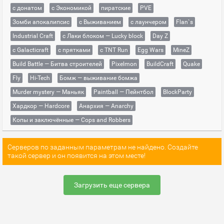
с донатом
с Экономикой
пиратские
PVE
Зомби апокалипсис
с Выживанием
с лаунчером
Flan`s
Industrial Craft
с Лаки блоком — Lucky block
Day Z
с Galacticraft
с прятками
с TNT Run
Egg Wars
MineZ
Build Battle — Битва строителей
Pixelmon
BuildCraft
Quake
Fly
Hi-Tech
Бомж — выживание бомжа
Murder mystery — Маньяк
Paintball — Пейнтбол
BlockParty
Хардкор — Hardcore
Анархия — Anarchy
Копы и заключённые — Cops and Robbers
Серверов по заданным параметрам не найдено. Создайте
такой сервер и он появится на этом месте!
Загрузить еще сервера