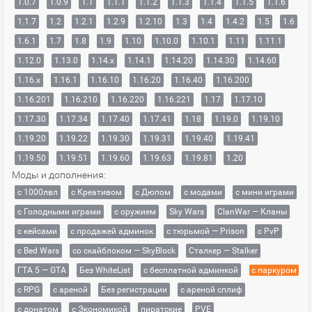
1.0.7
1.0.9
1.1
1.1.1
1.1.2
1.1.3
1.1.4
1.1.5
1.1.6
1.1.7
1.2
1.2.1
1.2.9
1.2.10
1.3
1.4
1.4.2
1.5
1.6
1.6.1
1.7
1.8
1.9
1.10
1.10.0
1.10.1
1.11
1.11.1
1.12.0
1.13.0
1.14.x
1.14.1
1.14.20
1.14.30
1.14.60
1.16.x
1.16.1
1.16.10
1.16.20
1.16.40
1.16.200
1.16.201
1.16.210
1.16.220
1.16.221
1.17
1.17.10
1.17.30
1.17.34
1.17.40
1.17.41
1.18
1.19.0
1.19.10
1.19.20
1.19.22
1.19.30
1.19.31
1.19.40
1.19.41
1.19.50
1.19.51
1.19.60
1.19.63
1.19.81
1.20
Моды и дополнения:
с 1000лвл
c Креативом
с Дюпом
с модами
с мини играми
с Голодными играми
с оружием
Sky Wars
ClanWar — Кланы
с кейсами
с продажей админок
с тюрьмой — Prison
с PvP
с Bed Wars
со скайблоком — SkyBlock
Сталкер — Stalker
ГТА 5 — GTA
Без WhiteList
с бесплатной админкой
с паркуром
с RPG
с ареной
Без регистрации
с ареной сплиф
с донатом
с Экономикой
пиратские
PVE