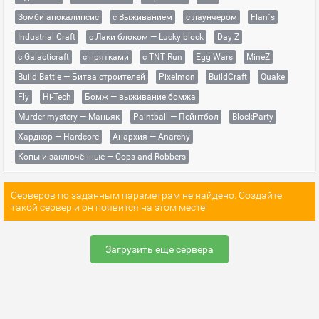
Зомби апокалипсис
с Выживанием
с лаунчером
Flan`s
Industrial Craft
с Лаки блоком — Lucky block
Day Z
с Galacticraft
с прятками
с TNT Run
Egg Wars
MineZ
Build Battle — Битва строителей
Pixelmon
BuildCraft
Quake
Fly
Hi-Tech
Бомж — выживание бомжа
Murder mystery — Маньяк
Paintball — Пейнтбол
BlockParty
Хардкор — Hardcore
Анархия — Anarchy
Копы и заключённые — Cops and Robbers
Серверов по заданным параметрам не найдено. Создайте
такой сервер и он появится на этом месте!
Загрузить еще сервера