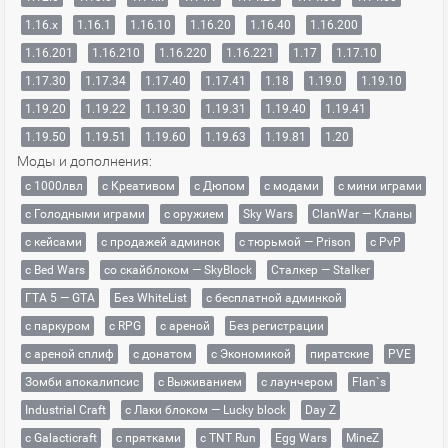
1.16.x
1.16.1
1.16.10
1.16.20
1.16.40
1.16.200
1.16.201
1.16.210
1.16.220
1.16.221
1.17
1.17.10
1.17.30
1.17.34
1.17.40
1.17.41
1.18
1.19.0
1.19.10
1.19.20
1.19.22
1.19.30
1.19.31
1.19.40
1.19.41
1.19.50
1.19.51
1.19.60
1.19.63
1.19.81
1.20
Моды и дополнения:
с 1000лвл
c Креативом
с Дюпом
с модами
с мини играми
с Голодными играми
с оружием
Sky Wars
ClanWar — Кланы
с кейсами
с продажей админок
с тюрьмой — Prison
с PvP
с Bed Wars
со скайблоком — SkyBlock
Сталкер — Stalker
ГТА 5 — GTA
Без WhiteList
с бесплатной админкой
с паркуром
с RPG
с ареной
Без регистрации
с ареной сплиф
с донатом
с Экономикой
пиратские
PVE
Зомби апокалипсис
с Выживанием
с лаунчером
Flan`s
Industrial Craft
с Лаки блоком — Lucky block
Day Z
с Galacticraft
с прятками
с TNT Run
Egg Wars
MineZ