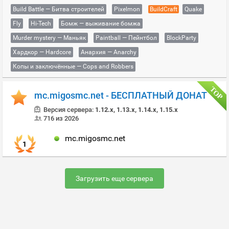
Build Battle — Битва строителей
Pixelmon
BuildCraft
Quake
Fly
Hi-Tech
Бомж — выживание бомжа
Murder mystery — Маньяк
Paintball — Пейнтбол
BlockParty
Хардкор — Hardcore
Анархия — Anarchy
Копы и заключённые — Cops and Robbers
mc.migosmc.net - БЕСПЛАТНЫЙ ДОНАТ
Версия сервера:
1.12.x, 1.13.x, 1.14.x, 1.15.x
716 из 2026
mc.migosmc.net
1
Загрузить еще сервера