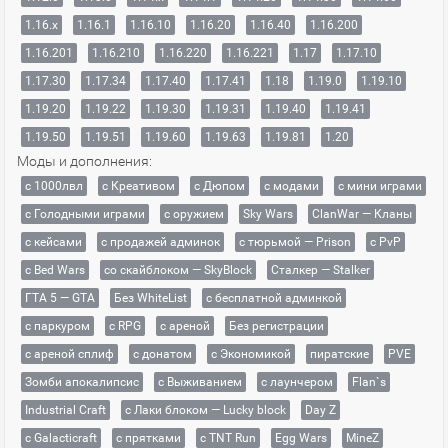
1.16.x
1.16.1
1.16.10
1.16.20
1.16.40
1.16.200
1.16.201
1.16.210
1.16.220
1.16.221
1.17
1.17.10
1.17.30
1.17.34
1.17.40
1.17.41
1.18
1.19.0
1.19.10
1.19.20
1.19.22
1.19.30
1.19.31
1.19.40
1.19.41
1.19.50
1.19.51
1.19.60
1.19.63
1.19.81
1.20
Моды и дополнения:
с 1000лвл
c Креативом
с Дюпом
с модами
с мини играми
с Голодными играми
с оружием
Sky Wars
ClanWar — Кланы
с кейсами
с продажей админок
с тюрьмой — Prison
с PvP
с Bed Wars
со скайблоком — SkyBlock
Сталкер — Stalker
ГТА 5 — GTA
Без WhiteList
с бесплатной админкой
с паркуром
с RPG
с ареной
Без регистрации
с ареной сплиф
с донатом
с Экономикой
пиратские
PVE
Зомби апокалипсис
с Выживанием
с лаунчером
Flan`s
Industrial Craft
с Лаки блоком — Lucky block
Day Z
с Galacticraft
с прятками
с TNT Run
Egg Wars
MineZ