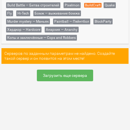
Build Battle — Битва строителей
Pixelmon
BuildCraft
Quake
Fly
Hi-Tech
Бомж — выживание бомжа
Murder mystery — Маньяк
Paintball — Пейнтбол
BlockParty
Хардкор — Hardcore
Анархия — Anarchy
Копы и заключённые — Cops and Robbers
Серверов по заданным параметрам не найдено. Создайте
такой сервер и он появится на этом месте!
Загрузить еще сервера