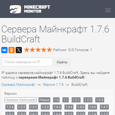
Navi
Сервера Майнкрафт 1.7.6
BuildCraft
Рейтинг:
5
/
5
Голосов:
1
IP адреса серверов майнкрафт 1.7.6 BuildCraft. Здесь вы найдете
таблицу с
серверами Майнкрафт 1.7.6 BuildCraft
.
→
→
Сервера Майнкрафт
Версия 1.7.6
BuildCraft
Версии:
Сервера Майнкрафт
Новые
1.0
1.1
1.2.1
1.2.2
1.2.3
1.2.4
1.2.5
1.3.1
1.3.2
1.4.2
1.4.4
1.4.5
1.4.6
1.4.7
1.5.1
1.5.2
1.6.1
1.6.2
1.6.4
1.7.2
1.7.3
1.7.4
1.7.5