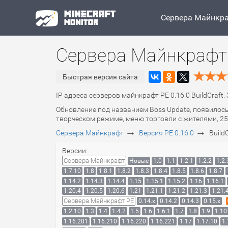
Сервера Майнкр
Сервера Майнкрафт P
Быстрая версия сайта
IP адреса серверов майнкрафт PE 0.16.0 BuildCraft.
Обновление под названием Boss Update, появилос
творческом режиме, меню торговли с жителями, 25 
→
→
Сервера Майнкрафт
Версия PE 0.16.0
Build
Версии:
Сервера Майнкрафт
Новые
1.0
1.1
1.2.1
1.2.2
1.2.
1.7.10
1.8
1.8.1
1.8.2
1.8.3
1.8.4
1.8.5
1.8.6
1.8.7
1.14.2
1.14.3
1.14.4
1.15
1.15.1
1.15.2
1.16
1.16.1
1.20.4
1.20.5
1.20.6
1.21
1.21.1
1.21.2
1.21.3
1.21.
Сервера Майнкрафт PE
0.14.x
0.14.2
0.14.3
0.15.x
1.2.10
1.3
1.4
1.4.2
1.5
1.6
1.6.1
1.7
1.8
1.9
1.10
1.16.201
1.16.210
1.16.220
1.16.221
1.17
1.17.10
1.