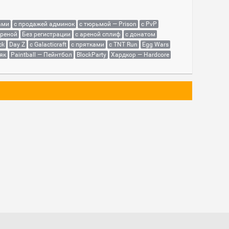
ами
с продажей админок
с тюрьмой — Prison
с PvP
ареной
Без регистрации
с ареной сплиф
с донатом
ck
Day Z
с Galacticraft
с прятками
с TNT Run
Egg Wars
як
Paintball — Пейнтбол
BlockParty
Хардкор — Hardcore