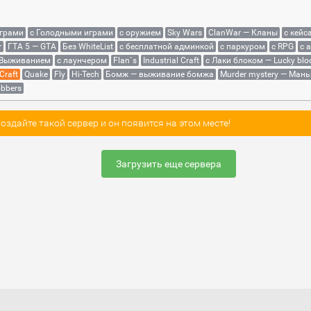
играми
с Голодными играми
с оружием
Sky Wars
ClanWar — Кланы
с кейс
r
ГТА 5 — GTA
Без WhiteList
с бесплатной админкой
с паркуром
с RPG
с 
 Выживанием
с лаунчером
Flan`s
Industrial Craft
с Лаки блоком — Lucky blo
Craft
Quake
Fly
Hi-Tech
Бомж — выживание бомжа
Murder mystery — Мань
bbers
здайте такой сервер и он появится на этом месте!
Загрузить еще сервера