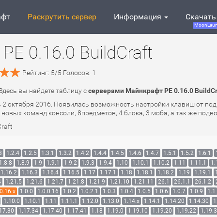
афт
Раскрутить сервер
Информация
Скачать
MoonLaun
E 0.16.0 BuildCraft
Рейтинг:
5
/
5
Голосов:
1
 Здесь вы найдете таблицу с
серверами Майнкрафт PE 0.16.0 BuildCr
ь 2 октября 2016. Появилась возможность настройки клавиш от под
новых команд консоли, 8предметов, 4 блока, 3 моба, а так же подв
Craft
3
1.2.4
1.2.5
1.3.1
1.3.2
1.4.2
1.4.4
1.4.5
1.4.6
1.4.7
1.5.1
1.5.2
1.6.1
1.8.8
1.8.9
1.9
1.9.1
1.9.2
1.9.3
1.9.4
1.10
1.10.1
1.10.2
1.11
1.11.1
1.
1.16.2
1.16.3
1.16.4
1.16.5
1.17
1.17.1
1.18
1.18.1
1.18.2
1.19
1.19.1
4
1.21.5
1.21.6
1.21.7
1.21.8
1.21.9
1.21.10
1.21.11
26.1
26.1.1
26.1.2
0.16.x
1.0.0
1.0.0.16
1.0.2
1.0.2.1
1.0.3
1.0.4
1.0.5
1.0.6
1.0.7
1.0.9
1.1
1.10.0
1.10.1
1.11
1.11.1
1.12.0
1.13.0
1.14.x
1.14.1
1.14.20
1.14.30
1
17.30
1.17.34
1.17.40
1.17.41
1.18
1.19.0
1.19.10
1.19.20
1.19.22
1.19.