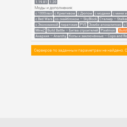
1.19.81
1.20
Моды и дополнения:
с 1000лвл
c Креативом
с Дюпом
с модами
с мини 
с Bed Wars
со скайблоком — SkyBlock
Сталкер — Stalke
с Экономикой
пиратские
PVE
Зомби апокалипсис
с
MineZ
Build Battle — Битва строителей
Pixelmon
Build
Анархия — Anarchy
Копы и заключённые — Cops and Ro
Серверов по заданным параметрам не найдено. Со