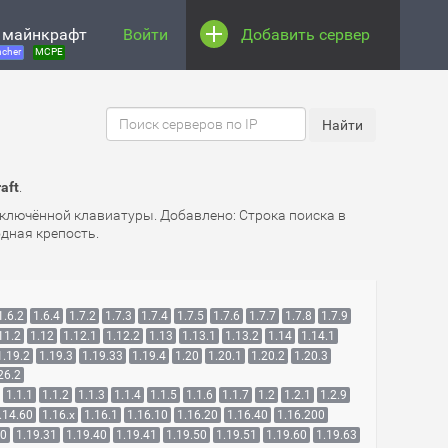
 майнкрафт
Войти
Добавить сервер
cher
MCPE
aft
.
ключённой клавиатуры. Добавлено: Строка поиска в
одная крепость.
1.6.2
1.6.4
1.7.2
1.7.3
1.7.4
1.7.5
1.7.6
1.7.7
1.7.8
1.7.9
11.2
1.12
1.12.1
1.12.2
1.13
1.13.1
1.13.2
1.14
1.14.1
1.19.2
1.19.3
1.19.33
1.19.4
1.20
1.20.1
1.20.2
1.20.3
26.2
1.1.1
1.1.2
1.1.3
1.1.4
1.1.5
1.1.6
1.1.7
1.2
1.2.1
1.2.9
.14.60
1.16.x
1.16.1
1.16.10
1.16.20
1.16.40
1.16.200
30
1.19.31
1.19.40
1.19.41
1.19.50
1.19.51
1.19.60
1.19.63