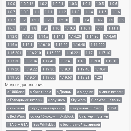
1.0.0
1.0.0.16
1.0.2
1.0.2.1
1.0.3
1.0.4
1.0.5
1.0.6
1.0.7
1.0.9
1.1
1.1.1
1.1.2
1.1.3
1.1.4
1.1.5
1.1.6
1.1.7
1.2
1.2.1
1.2.9
1.2.10
1.3
1.4
1.4.2
1.5
1.6
1.6.1
1.7
1.8
1.9
1.10
1.10.0
1.10.1
1.11
1.11.1
1.12.0
1.13.0
1.14.x
1.14.1
1.14.20
1.14.30
1.14.60
1.16.x
1.16.1
1.16.10
1.16.20
1.16.40
1.16.200
1.16.201
1.16.210
1.16.220
1.16.221
1.17
1.17.10
1.17.30
1.17.34
1.17.40
1.17.41
1.18
1.19.0
1.19.10
1.19.20
1.19.22
1.19.30
1.19.31
1.19.40
1.19.41
1.19.50
1.19.51
1.19.60
1.19.63
1.19.81
1.20
Моды и дополнения:
с 1000лвл
c Креативом
с Дюпом
с модами
с мини играми
с Голодными играми
с оружием
Sky Wars
ClanWar — Кланы
с кейсами
с продажей админок
с тюрьмой — Prison
с PvP
с Bed Wars
со скайблоком — SkyBlock
Сталкер — Stalker
ГТА 5 — GTA
Без WhiteList
с бесплатной админкой