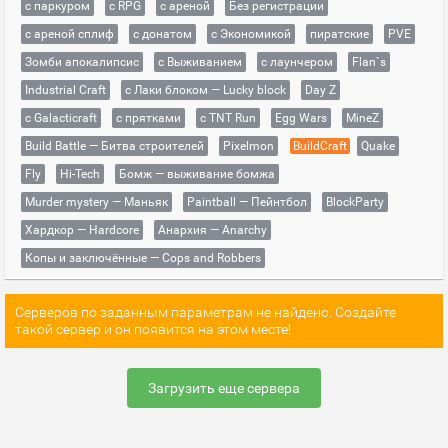
с паркуром
с RPG
с ареной
Без регистрации
с ареной сплиф
с донатом
с Экономикой
пиратские
PVE
Зомби апокалипсис
с Выживанием
с лаунчером
Flan`s
Industrial Craft
с Лаки блоком — Lucky block
Day Z
с Galacticraft
с прятками
с TNT Run
Egg Wars
MineZ
Build Battle — Битва строителей
Pixelmon
BuildCraft
Quake
Fly
Hi-Tech
Бомж — выживание бомжа
Murder mystery — Маньяк
Paintball — Пейнтбол
BlockParty
Хардкор — Hardcore
Анархия — Anarchy
Копы и заключённые — Cops and Robbers
Серверов по заданным параметрам не найдено. Создайте
такой сервер и он появится на этом месте!
Загрузить еще сервера