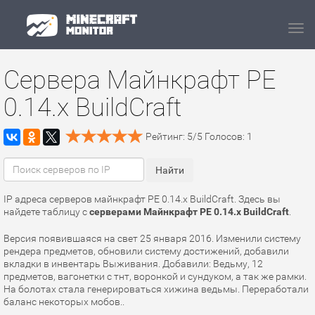
Navi
Сервера Майнкрафт PE
0.14.x BuildCraft
Рейтинг:
5
/
5
Голосов:
1
IP адреса серверов майнкрафт PE 0.14.x BuildCraft. Здесь вы
найдете таблицу с
серверами Майнкрафт PE 0.14.x BuildCraft
.
Версия появившаяся на свет 25 января 2016. Изменили систему
рендера предметов, обновили систему достижений, добавили
вкладки в инвентарь Выживания. Добавили: Ведьму, 12
предметов, вагонетки с тнт, воронкой и сундуком, а так же рамки.
На болотах стала генерироваться хижина ведьмы. Переработали
баланс некоторых мобов..