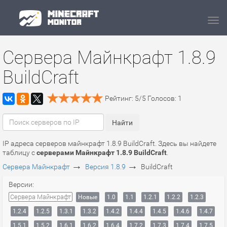
Navi
Сервера Майнкрафт 1.8.9
BuildCraft
Рейтинг:
5
/
5
Голосов:
1
IP адреса серверов майнкрафт 1.8.9 BuildCraft. Здесь вы найдете
таблицу с
серверами Майнкрафт 1.8.9 BuildCraft
.
→
→
Сервера Майнкрафт
Версия 1.8.9
BuildCraft
Версии:
Сервера Майнкрафт
Новые
1.0
1.1
1.2.1
1.2.2
1.2.3
1.2.4
1.2.5
1.3.1
1.3.2
1.4.2
1.4.4
1.4.5
1.4.6
1.4.7
1.5.1
1.5.2
1.6.1
1.6.2
1.6.4
1.7.2
1.7.3
1.7.4
1.7.5