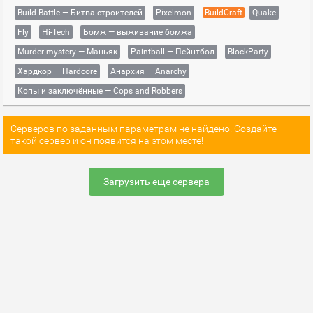
Build Battle — Битва строителей
Pixelmon
BuildCraft
Quake
Fly
Hi-Tech
Бомж — выживание бомжа
Murder mystery — Маньяк
Paintball — Пейнтбол
BlockParty
Хардкор — Hardcore
Анархия — Anarchy
Копы и заключённые — Cops and Robbers
Серверов по заданным параметрам не найдено. Создайте
такой сервер и он появится на этом месте!
Загрузить еще сервера