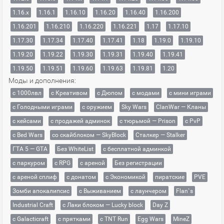
1.16.x
1.16.1
1.16.10
1.16.20
1.16.40
1.16.200
1.16.201
1.16.210
1.16.220
1.16.221
1.17
1.17.10
1.17.30
1.17.34
1.17.40
1.17.41
1.18
1.19.0
1.19.10
1.19.20
1.19.22
1.19.30
1.19.31
1.19.40
1.19.41
1.19.50
1.19.51
1.19.60
1.19.63
1.19.81
1.20
Моды и дополнения:
с 1000лвл
c Креативом
с Дюпом
с модами
с мини играми
с Голодными играми
с оружием
Sky Wars
ClanWar — Кланы
с кейсами
с продажей админок
с тюрьмой — Prison
с PvP
с Bed Wars
со скайблоком — SkyBlock
Сталкер — Stalker
ГТА 5 — GTA
Без WhiteList
с бесплатной админкой
с паркуром
с RPG
с ареной
Без регистрации
с ареной сплиф
с донатом
с Экономикой
пиратские
PVE
Зомби апокалипсис
с Выживанием
с лаунчером
Flan`s
Industrial Craft
с Лаки блоком — Lucky block
Day Z
с Galacticraft
с прятками
с TNT Run
Egg Wars
MineZ