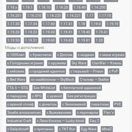
1.16.x
1.16.1
1.16.10
1.16.20
1.16.40
1.16.200
1.16.201
1.16.210
1.16.220
1.16.221
1.17
1.17.10
1.17.30
1.17.34
1.17.40
1.17.41
1.18
1.19.0
1.19.10
1.19.20
1.19.22
1.19.30
1.19.31
1.19.40
1.19.41
1.19.50
1.19.51
1.19.60
1.19.63
1.19.81
1.20
Моды и дополнения:
с 1000лвл
c Креативом
с Дюпом
с модами
с мини играми
с Голодными играми
с оружием
Sky Wars
ClanWar — Кланы
с кейсами
с продажей админок
с тюрьмой — Prison
с PvP
с Bed Wars
со скайблоком — SkyBlock
Сталкер — Stalker
ГТА 5 — GTA
Без WhiteList
с бесплатной админкой
с паркуром
с RPG
с ареной
Без регистрации
с ареной сплиф
с донатом
с Экономикой
пиратские
PVE
Зомби апокалипсис
с Выживанием
с лаунчером
Flan`s
Industrial Craft
с Лаки блоком — Lucky block
Day Z
с Galacticraft
с прятками
с TNT Run
Egg Wars
MineZ