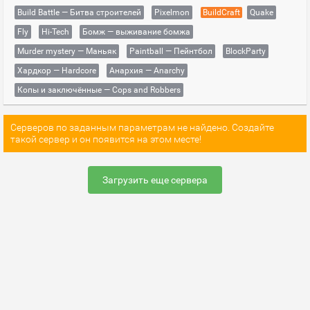
Build Battle — Битва строителей
Pixelmon
BuildCraft
Quake
Fly
Hi-Tech
Бомж — выживание бомжа
Murder mystery — Маньяк
Paintball — Пейнтбол
BlockParty
Хардкор — Hardcore
Анархия — Anarchy
Копы и заключённые — Cops and Robbers
Серверов по заданным параметрам не найдено. Создайте
такой сервер и он появится на этом месте!
Загрузить еще сервера