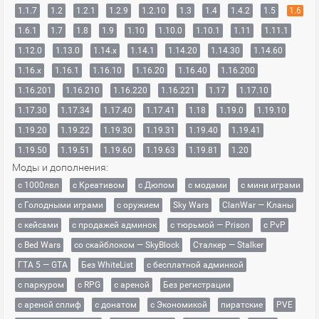
1.1.7
1.2
1.2.1
1.2.9
1.2.10
1.3
1.4
1.4.2
1.5
1.6
1.6.1
1.7
1.8
1.9
1.10
1.10.0
1.10.1
1.11
1.11.1
1.12.0
1.13.0
1.14.x
1.14.1
1.14.20
1.14.30
1.14.60
1.16.x
1.16.1
1.16.10
1.16.20
1.16.40
1.16.200
1.16.201
1.16.210
1.16.220
1.16.221
1.17
1.17.10
1.17.30
1.17.34
1.17.40
1.17.41
1.18
1.19.0
1.19.10
1.19.20
1.19.22
1.19.30
1.19.31
1.19.40
1.19.41
1.19.50
1.19.51
1.19.60
1.19.63
1.19.81
1.20
Моды и дополнения:
с 1000лвл
c Креативом
с Дюпом
с модами
с мини играми
с Голодными играми
с оружием
Sky Wars
ClanWar — Кланы
с кейсами
с продажей админок
с тюрьмой — Prison
с PvP
с Bed Wars
со скайблоком — SkyBlock
Сталкер — Stalker
ГТА 5 — GTA
Без WhiteList
с бесплатной админкой
с паркуром
с RPG
с ареной
Без регистрации
с ареной сплиф
с донатом
с Экономикой
пиратские
PVE