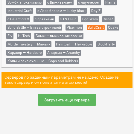
Зомби апокалипсис
с Выживанием
с лаунчером
Flan`s
Industrial Craft
с Лаки блоком — Lucky block
Day Z
с Galacticraft
с прятками
с TNT Run
Egg Wars
MineZ
Build Battle — Битва строителей
Pixelmon
BuildCraft
Quake
Fly
Hi-Tech
Бомж — выживание бомжа
Murder mystery — Маньяк
Paintball — Пейнтбол
BlockParty
Хардкор — Hardcore
Анархия — Anarchy
Копы и заключённые — Cops and Robbers
Серверов по заданным параметрам не найдено. Создайте
такой сервер и он появится на этом месте!
Загрузить еще сервера