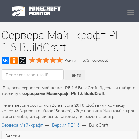
Navi
Сервера Майнкрафт PE
1.6 BuildCraft
Рейтинг:
5
/
5
Голосов:
1
IP адреса серверов майнкрафт PE 1.6 BuildCraft. Здесь вы найдете
таблицу с
серверами Майнкрафт PE 1.6 BuildCraft
.
Релиз версии состоялся 28 августа 2018. Добавили команду
консоли `\gamerule`, блок `Барьер`, яйцо призыва `Фантом` и дроп
с этого моба, который используется для ремонта элитр.
→
→
Сервера Майнкрафт
Версия PE 1.6
BuildCraft
Версии: