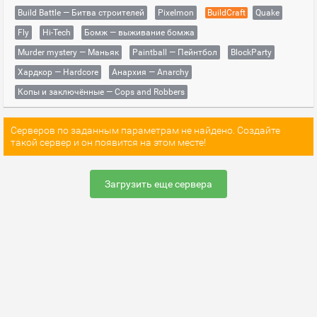
Build Battle — Битва строителей
Pixelmon
BuildCraft
Quake
Fly
Hi-Tech
Бомж — выживание бомжа
Murder mystery — Маньяк
Paintball — Пейнтбол
BlockParty
Хардкор — Hardcore
Анархия — Anarchy
Копы и заключённые — Cops and Robbers
Серверов по заданным параметрам не найдено. Создайте
такой сервер и он появится на этом месте!
Загрузить еще сервера