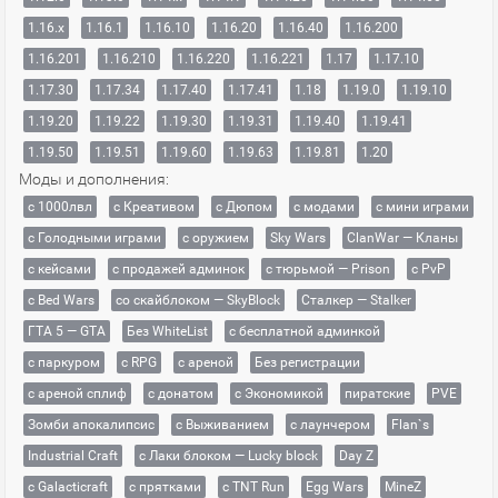
1.16.x
1.16.1
1.16.10
1.16.20
1.16.40
1.16.200
1.16.201
1.16.210
1.16.220
1.16.221
1.17
1.17.10
1.17.30
1.17.34
1.17.40
1.17.41
1.18
1.19.0
1.19.10
1.19.20
1.19.22
1.19.30
1.19.31
1.19.40
1.19.41
1.19.50
1.19.51
1.19.60
1.19.63
1.19.81
1.20
Моды и дополнения:
с 1000лвл
c Креативом
с Дюпом
с модами
с мини играми
с Голодными играми
с оружием
Sky Wars
ClanWar — Кланы
с кейсами
с продажей админок
с тюрьмой — Prison
с PvP
с Bed Wars
со скайблоком — SkyBlock
Сталкер — Stalker
ГТА 5 — GTA
Без WhiteList
с бесплатной админкой
с паркуром
с RPG
с ареной
Без регистрации
с ареной сплиф
с донатом
с Экономикой
пиратские
PVE
Зомби апокалипсис
с Выживанием
с лаунчером
Flan`s
Industrial Craft
с Лаки блоком — Lucky block
Day Z
с Galacticraft
с прятками
с TNT Run
Egg Wars
MineZ