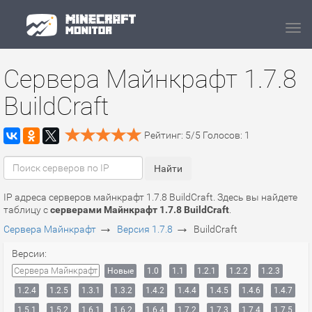
Navi
Сервера Майнкрафт 1.7.8
BuildCraft
Рейтинг:
5
/
5
Голосов:
1
IP адреса серверов майнкрафт 1.7.8 BuildCraft. Здесь вы найдете
таблицу с
серверами Майнкрафт 1.7.8 BuildCraft
.
→
→
Сервера Майнкрафт
Версия 1.7.8
BuildCraft
Версии:
Сервера Майнкрафт
Новые
1.0
1.1
1.2.1
1.2.2
1.2.3
1.2.4
1.2.5
1.3.1
1.3.2
1.4.2
1.4.4
1.4.5
1.4.6
1.4.7
1.5.1
1.5.2
1.6.1
1.6.2
1.6.4
1.7.2
1.7.3
1.7.4
1.7.5