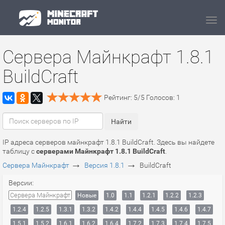
Navi
Сервера Майнкрафт 1.8.1
BuildCraft
Рейтинг:
5
/
5
Голосов:
1
IP адреса серверов майнкрафт 1.8.1 BuildCraft. Здесь вы найдете
таблицу с
серверами Майнкрафт 1.8.1 BuildCraft
.
→
→
Сервера Майнкрафт
Версия 1.8.1
BuildCraft
Версии:
Сервера Майнкрафт
Новые
1.0
1.1
1.2.1
1.2.2
1.2.3
1.2.4
1.2.5
1.3.1
1.3.2
1.4.2
1.4.4
1.4.5
1.4.6
1.4.7
1.5.1
1.5.2
1.6.1
1.6.2
1.6.4
1.7.2
1.7.3
1.7.4
1.7.5