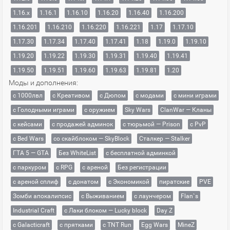
1.16.x
1.16.1
1.16.10
1.16.20
1.16.40
1.16.200
1.16.201
1.16.210
1.16.220
1.16.221
1.17
1.17.10
1.17.30
1.17.34
1.17.40
1.17.41
1.18
1.19.0
1.19.10
1.19.20
1.19.22
1.19.30
1.19.31
1.19.40
1.19.41
1.19.50
1.19.51
1.19.60
1.19.63
1.19.81
1.20
Моды и дополнения:
с 1000лвл
c Креативом
с Дюпом
с модами
с мини играми
с Голодными играми
с оружием
Sky Wars
ClanWar — Кланы
с кейсами
с продажей админок
с тюрьмой — Prison
с PvP
с Bed Wars
со скайблоком — SkyBlock
Сталкер — Stalker
ГТА 5 — GTA
Без WhiteList
с бесплатной админкой
с паркуром
с RPG
с ареной
Без регистрации
с ареной сплиф
с донатом
с Экономикой
пиратские
PVE
Зомби апокалипсис
с Выживанием
с лаунчером
Flan`s
Industrial Craft
с Лаки блоком — Lucky block
Day Z
с Galacticraft
с прятками
с TNT Run
Egg Wars
MineZ