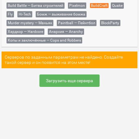
Build Battle — Битва строителей
Pixelmon
BuildCraft
Quake
Fly
Hi-Tech
Бомж — выживание бомжа
Murder mystery — Маньяк
Paintball — Пейнтбол
BlockParty
Хардкор — Hardcore
Анархия — Anarchy
Копы и заключённые — Cops and Robbers
Серверов по заданным параметрам не найдено. Создайте
такой сервер и он появится на этом месте!
Загрузить еще сервера