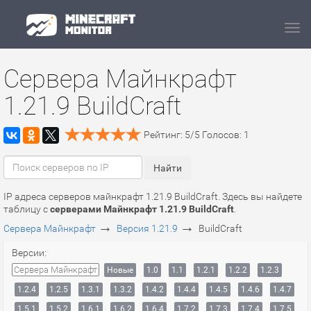
Navi
Сервера Майнкрафт
1.21.9 BuildCraft
Рейтинг:
5
/
5
Голосов:
1
IP адреса серверов майнкрафт 1.21.9 BuildCraft. Здесь вы найдете
таблицу с
серверами Майнкрафт 1.21.9 BuildCraft
.
→
→
Сервера Майнкрафт
Версия 1.21.9
BuildCraft
Версии:
Сервера Майнкрафт
Новые
1.0
1.1
1.2.1
1.2.2
1.2.3
1.2.4
1.2.5
1.3.1
1.3.2
1.4.2
1.4.4
1.4.5
1.4.6
1.4.7
1.5.1
1.5.2
1.6.1
1.6.2
1.6.4
1.7.2
1.7.3
1.7.4
1.7.5