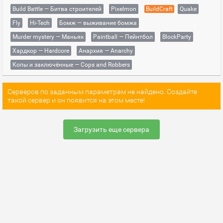
Build Battle — Битва строителей
Pixelmon
BuildCraft
Quake
Fly
Hi-Tech
Бомж — выживание бомжа
Murder mystery — Маньяк
Paintball — Пейнтбол
BlockParty
Хардкор — Hardcore
Анархия — Anarchy
Копы и заключённые — Cops and Robbers
Серверов по заданным параметрам не найдено. Создайте
такой сервер и он появится на этом месте!
Загрузить еще сервера