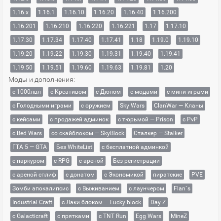
1.16.x
1.16.1
1.16.10
1.16.20
1.16.40
1.16.200
1.16.201
1.16.210
1.16.220
1.16.221
1.17
1.17.10
1.17.30
1.17.34
1.17.40
1.17.41
1.18
1.19.0
1.19.10
1.19.20
1.19.22
1.19.30
1.19.31
1.19.40
1.19.41
1.19.50
1.19.51
1.19.60
1.19.63
1.19.81
1.20
Моды и дополнения:
с 1000лвл
c Креативом
с Дюпом
с модами
с мини играми
с Голодными играми
с оружием
Sky Wars
ClanWar — Кланы
с кейсами
с продажей админок
с тюрьмой — Prison
с PvP
с Bed Wars
со скайблоком — SkyBlock
Сталкер — Stalker
ГТА 5 — GTA
Без WhiteList
с бесплатной админкой
с паркуром
с RPG
с ареной
Без регистрации
с ареной сплиф
с донатом
с Экономикой
пиратские
PVE
Зомби апокалипсис
с Выживанием
с лаунчером
Flan`s
Industrial Craft
с Лаки блоком — Lucky block
Day Z
с Galacticraft
с прятками
с TNT Run
Egg Wars
MineZ