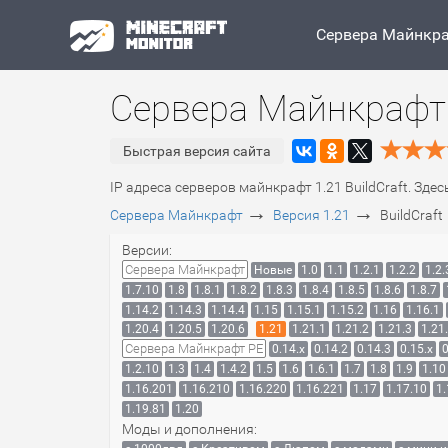
Сервера Майнкр
Сервера Майнкрафт 1
Быстрая версия сайта
IP адреса серверов майнкрафт 1.21 BuildCraft. Зде
→
→
Сервера Майнкрафт
Версия 1.21
BuildCraft
Версии:
Сервера Майнкрафт
Новые
1.0
1.1
1.2.1
1.2.2
1.2.
1.7.10
1.8
1.8.1
1.8.2
1.8.3
1.8.4
1.8.5
1.8.6
1.8.7
1.14.2
1.14.3
1.14.4
1.15
1.15.1
1.15.2
1.16
1.16.1
1.20.4
1.20.5
1.20.6
1.21
1.21.1
1.21.2
1.21.3
1.21
Сервера Майнкрафт PE
0.14.x
0.14.2
0.14.3
0.15.x
0
1.2.10
1.3
1.4
1.4.2
1.5
1.6
1.6.1
1.7
1.8
1.9
1.10
1.16.201
1.16.210
1.16.220
1.16.221
1.17
1.17.10
1.
1.19.81
1.20
Моды и дополнения: