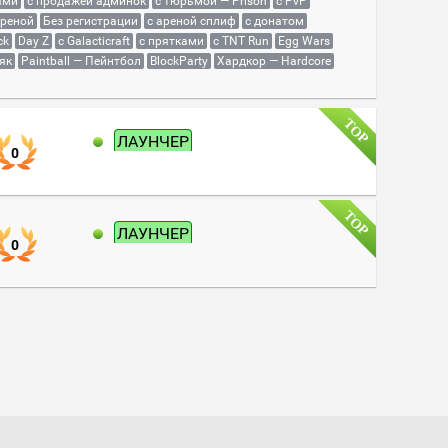
ами
с продажей админок
с тюрьмой — Prison
с PvP
ареной
Без регистрации
с ареной сплиф
с донатом
ck
Day Z
с Galacticraft
с прятками
с TNT Run
Egg Wars
як
Paintball — Пейнтбол
BlockParty
Хардкор — Hardcore
ЛАУНЧЕР
0
ЛАУНЧЕР
0