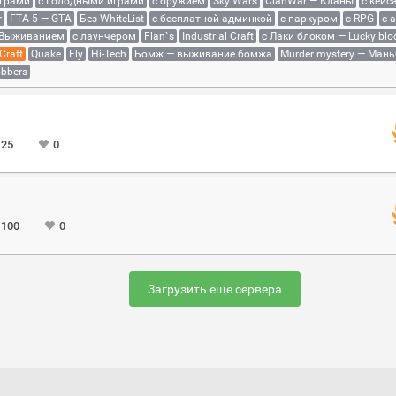
играми
с Голодными играми
с оружием
Sky Wars
ClanWar — Кланы
с кейс
r
ГТА 5 — GTA
Без WhiteList
с бесплатной админкой
с паркуром
с RPG
с 
 Выживанием
с лаунчером
Flan`s
Industrial Craft
с Лаки блоком — Lucky blo
Craft
Quake
Fly
Hi-Tech
Бомж — выживание бомжа
Murder mystery — Мань
bbers
 25
0
 100
0
Загрузить еще сервера