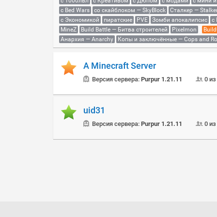
с 1000лвл
c Креативом
с Дюпом
с модами
с мини 
с Bed Wars
со скайблоком — SkyBlock
Сталкер — Stalke
с Экономикой
пиратские
PVE
Зомби апокалипсис
с
MineZ
Build Battle — Битва строителей
Pixelmon
Build
Анархия — Anarchy
Копы и заключённые — Cops and Ro
A Minecraft Server
Версия сервера:
Purpur 1.21.11
0 из
uid31
Версия сервера:
Purpur 1.21.11
0 из