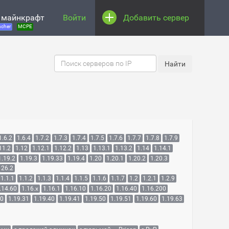
 майнкрафт
Войти
Добавить сервер
cher
MCPE
1.6.2
1.6.4
1.7.2
1.7.3
1.7.4
1.7.5
1.7.6
1.7.7
1.7.8
1.7.9
11.2
1.12
1.12.1
1.12.2
1.13
1.13.1
1.13.2
1.14
1.14.1
1.19.2
1.19.3
1.19.33
1.19.4
1.20
1.20.1
1.20.2
1.20.3
26.2
1.1.1
1.1.2
1.1.3
1.1.4
1.1.5
1.1.6
1.1.7
1.2
1.2.1
1.2.9
.14.60
1.16.x
1.16.1
1.16.10
1.16.20
1.16.40
1.16.200
30
1.19.31
1.19.40
1.19.41
1.19.50
1.19.51
1.19.60
1.19.63