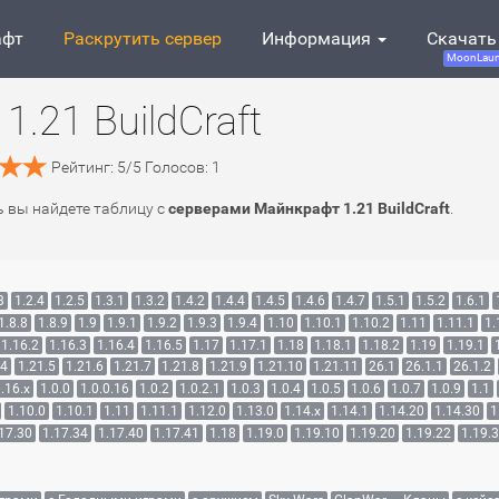
афт
Раскрутить сервер
Информация
Скачать
MoonLaun
.21 BuildCraft
Рейтинг:
5
/
5
Голосов:
1
сь вы найдете таблицу с
серверами Майнкрафт 1.21 BuildCraft
.
3
1.2.4
1.2.5
1.3.1
1.3.2
1.4.2
1.4.4
1.4.5
1.4.6
1.4.7
1.5.1
1.5.2
1.6.1
1.8.8
1.8.9
1.9
1.9.1
1.9.2
1.9.3
1.9.4
1.10
1.10.1
1.10.2
1.11
1.11.1
1.
1.16.2
1.16.3
1.16.4
1.16.5
1.17
1.17.1
1.18
1.18.1
1.18.2
1.19
1.19.1
.4
1.21.5
1.21.6
1.21.7
1.21.8
1.21.9
1.21.10
1.21.11
26.1
26.1.1
26.1.2
.16.x
1.0.0
1.0.0.16
1.0.2
1.0.2.1
1.0.3
1.0.4
1.0.5
1.0.6
1.0.7
1.0.9
1.1
1.10.0
1.10.1
1.11
1.11.1
1.12.0
1.13.0
1.14.x
1.14.1
1.14.20
1.14.30
1
17.30
1.17.34
1.17.40
1.17.41
1.18
1.19.0
1.19.10
1.19.20
1.19.22
1.19.