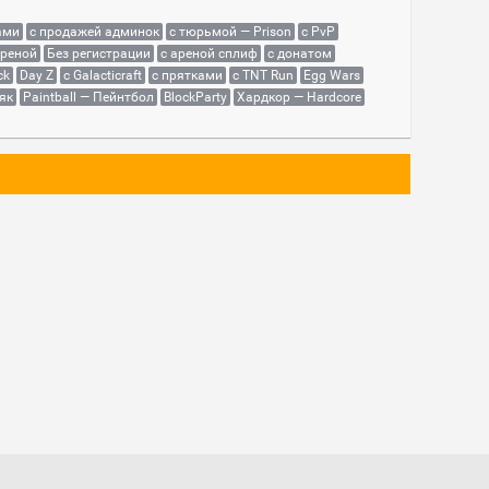
ами
с продажей админок
с тюрьмой — Prison
с PvP
ареной
Без регистрации
с ареной сплиф
с донатом
ck
Day Z
с Galacticraft
с прятками
с TNT Run
Egg Wars
як
Paintball — Пейнтбол
BlockParty
Хардкор — Hardcore