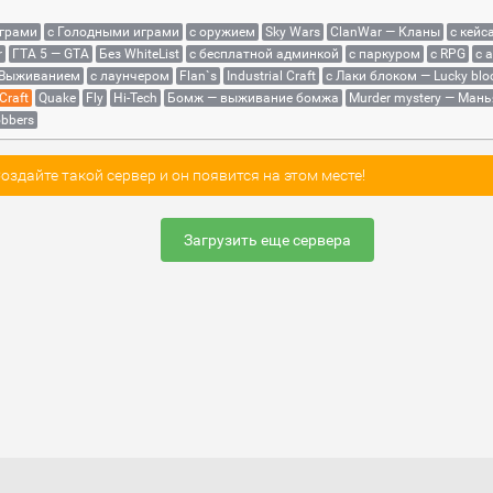
играми
с Голодными играми
с оружием
Sky Wars
ClanWar — Кланы
с кейс
r
ГТА 5 — GTA
Без WhiteList
с бесплатной админкой
с паркуром
с RPG
с 
 Выживанием
с лаунчером
Flan`s
Industrial Craft
с Лаки блоком — Lucky blo
Craft
Quake
Fly
Hi-Tech
Бомж — выживание бомжа
Murder mystery — Мань
bbers
здайте такой сервер и он появится на этом месте!
Загрузить еще сервера