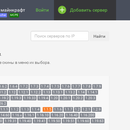
 майнкрафт
Войти
Добавить сервер
cher
MCPE
t
.
е скины в меню их выбора.
1.6.2
1.6.4
1.7.2
1.7.3
1.7.4
1.7.5
1.7.6
1.7.7
1.7.8
1.7.9
11.2
1.12
1.12.1
1.12.2
1.13
1.13.1
1.13.2
1.14
1.14.1
1.19.2
1.19.3
1.19.33
1.19.4
1.20
1.20.1
1.20.2
1.20.3
26.2
1.1.1
1.1.2
1.1.3
1.1.4
1.1.5
1.1.6
1.1.7
1.2
1.2.1
1.2.9
.14.60
1.16.x
1.16.1
1.16.10
1.16.20
1.16.40
1.16.200
30
1.19.31
1.19.40
1.19.41
1.19.50
1.19.51
1.19.60
1.19.63