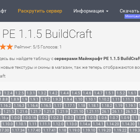
афт
Раскрутить сервер
Информация
Скачать
MoonLaun
E 1.1.5 BuildCraft
Рейтинг:
5
/
5
Голосов:
1
Здесь вы найдете таблицу с
серверами Майнкрафт PE 1.1.5 BuildCraf
новые текстуры и скины в магазин, так же теперь отображаются вс
aft
3
1.2.4
1.2.5
1.3.1
1.3.2
1.4.2
1.4.4
1.4.5
1.4.6
1.4.7
1.5.1
1.5.2
1.6.1
1.8.8
1.8.9
1.9
1.9.1
1.9.2
1.9.3
1.9.4
1.10
1.10.1
1.10.2
1.11
1.11.1
1.
1.16.2
1.16.3
1.16.4
1.16.5
1.17
1.17.1
1.18
1.18.1
1.18.2
1.19
1.19.1
4
1.21.5
1.21.6
1.21.7
1.21.8
1.21.9
1.21.10
1.21.11
26.1
26.1.1
26.1.2
.16.x
1.0.0
1.0.0.16
1.0.2
1.0.2.1
1.0.3
1.0.4
1.0.5
1.0.6
1.0.7
1.0.9
1.1
1.10.0
1.10.1
1.11
1.11.1
1.12.0
1.13.0
1.14.x
1.14.1
1.14.20
1.14.30
1
17.30
1.17.34
1.17.40
1.17.41
1.18
1.19.0
1.19.10
1.19.20
1.19.22
1.19.