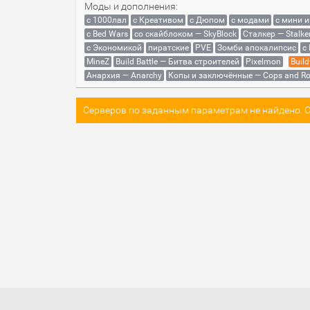
Моды и дополнения:
с 1000лвл
c Креативом
с Дюпом
с модами
с мини 
с Bed Wars
со скайблоком — SkyBlock
Сталкер — Stalke
с Экономикой
пиратские
PVE
Зомби апокалипсис
с
MineZ
Build Battle — Битва строителей
Pixelmon
Build
Анархия — Anarchy
Копы и заключённые — Cops and Ro
Серверов по заданным параметрам не найдено. Со