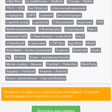
с Bed Wars
со скайблоком — SkyBlock
Сталкер — Stalker
ГТА 5 — GTA
Без WhiteList
с бесплатной админкой
с паркуром
с RPG
с ареной
Без регистрации
с ареной сплиф
с донатом
с Экономикой
пиратские
PVE
Зомби апокалипсис
с Выживанием
с лаунчером
Flan`s
Industrial Craft
с Лаки блоком — Lucky block
Day Z
с Galacticraft
с прятками
с TNT Run
Egg Wars
MineZ
Build Battle — Битва строителей
Pixelmon
BuildCraft
Quake
Fly
Hi-Tech
Бомж — выживание бомжа
Murder mystery — Маньяк
Paintball — Пейнтбол
BlockParty
Хардкор — Hardcore
Анархия — Anarchy
Копы и заключённые — Cops and Robbers
Серверов по заданным параметрам не найдено. Создайте
такой сервер и он появится на этом месте!
Загрузить еще сервера