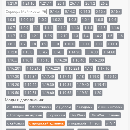
1.21.9
1.21.10
1.21.11
26.1
26.1.1
26.1.2
26.2
Сервера Майнкрафт PE
0.14.x
0.14.2
0.14.3
0.15.x
0.16.x
1.0.0
1.0.0.16
1.0.2
1.0.2.1
1.0.3
1.0.4
1.0.5
1.0.6
1.0.7
1.0.9
1.1
1.1.1
1.1.2
1.1.3
1.1.4
1.1.5
1.1.6
1.1.7
1.2
1.2.1
1.2.9
1.2.10
1.3
1.4
1.4.2
1.5
1.6
1.6.1
1.7
1.8
1.9
1.10
1.10.0
1.10.1
1.11
1.11.1
1.12.0
1.13.0
1.14.x
1.14.1
1.14.20
1.14.30
1.14.60
1.16.x
1.16.1
1.16.10
1.16.20
1.16.40
1.16.200
1.16.201
1.16.210
1.16.220
1.16.221
1.17
1.17.10
1.17.30
1.17.34
1.17.40
1.17.41
1.18
1.19.0
1.19.10
1.19.20
1.19.22
1.19.30
1.19.31
1.19.40
1.19.41
1.19.50
1.19.51
1.19.60
1.19.63
1.19.81
1.20
Моды и дополнения:
с 1000лвл
c Креативом
с Дюпом
с модами
с мини играми
с Голодными играми
с оружием
Sky Wars
ClanWar — Кланы
с кейсами
с продажей админок
с тюрьмой — Prison
с PvP