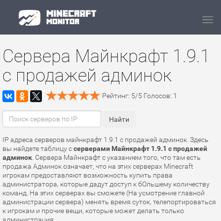
Navi
Сервера Майнкрафт 1.9.1
с продажей админок
Рейтинг:
5
/
5
Голосов:
1
IP адреса серверов майнкрафт 1.9.1 с продажей админок. Здесь
вы найдете таблицу с
серверами Майнкрафт 1.9.1 с продажей
админок
. Сервера Майнкрафт с указанием того, что там есть
продажа Админок означает, что на этих серверах Minecraft
игрокам предоставляют возможность купить права
администратора, которые дадут доступ к бОльшему количеству
команд. На этих серверах вы сможете (На усмотрение главной
администрации сервера) менять время суток, телепортироваться
к игрокам и прочие вещи, которые может делать только
администрация.