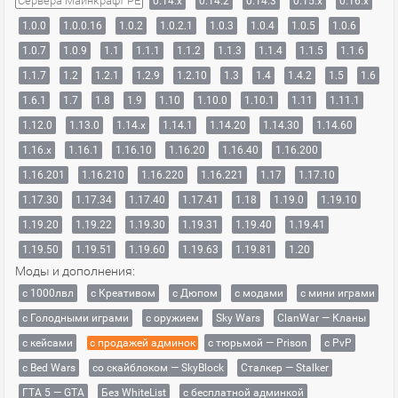
Сервера Майнкрафт PE
0.14.x
0.14.2
0.14.3
0.15.x
0.16.x
1.0.0
1.0.0.16
1.0.2
1.0.2.1
1.0.3
1.0.4
1.0.5
1.0.6
1.0.7
1.0.9
1.1
1.1.1
1.1.2
1.1.3
1.1.4
1.1.5
1.1.6
1.1.7
1.2
1.2.1
1.2.9
1.2.10
1.3
1.4
1.4.2
1.5
1.6
1.6.1
1.7
1.8
1.9
1.10
1.10.0
1.10.1
1.11
1.11.1
1.12.0
1.13.0
1.14.x
1.14.1
1.14.20
1.14.30
1.14.60
1.16.x
1.16.1
1.16.10
1.16.20
1.16.40
1.16.200
1.16.201
1.16.210
1.16.220
1.16.221
1.17
1.17.10
1.17.30
1.17.34
1.17.40
1.17.41
1.18
1.19.0
1.19.10
1.19.20
1.19.22
1.19.30
1.19.31
1.19.40
1.19.41
1.19.50
1.19.51
1.19.60
1.19.63
1.19.81
1.20
Моды и дополнения:
с 1000лвл
c Креативом
с Дюпом
с модами
с мини играми
с Голодными играми
с оружием
Sky Wars
ClanWar — Кланы
с кейсами
с продажей админок
с тюрьмой — Prison
с PvP
с Bed Wars
со скайблоком — SkyBlock
Сталкер — Stalker
ГТА 5 — GTA
Без WhiteList
с бесплатной админкой