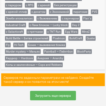
с паркуром
с RPG
с ареной
Без регистрации
с ареной сплиф
с донатом
с Экономикой
пиратские
PVE
Зомби апокалипсис
с Выживанием
с лаунчером
Flan`s
Industrial Craft
с Лаки блоком — Lucky block
Day Z
с Galacticraft
с прятками
с TNT Run
Egg Wars
MineZ
Build Battle — Битва строителей
Pixelmon
BuildCraft
Quake
Fly
Hi-Tech
Бомж — выживание бомжа
Murder mystery — Маньяк
Paintball — Пейнтбол
BlockParty
Хардкор — Hardcore
Анархия — Anarchy
Копы и заключённые — Cops and Robbers
Серверов по заданным параметрам не найдено. Создайте
такой сервер и он появится на этом месте!
Загрузить еще сервера