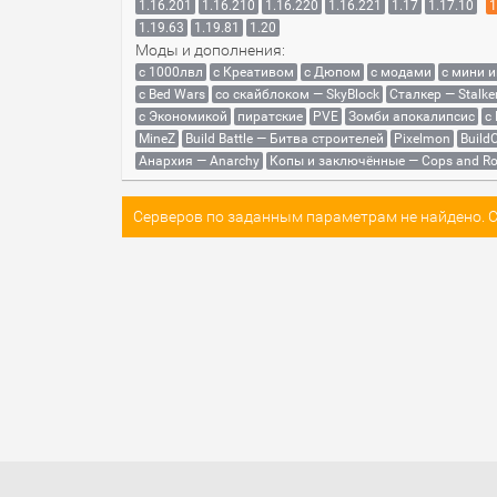
1.16.201
1.16.210
1.16.220
1.16.221
1.17
1.17.10
1
1.19.63
1.19.81
1.20
Моды и дополнения:
с 1000лвл
c Креативом
с Дюпом
с модами
с мини 
с Bed Wars
со скайблоком — SkyBlock
Сталкер — Stalke
с Экономикой
пиратские
PVE
Зомби апокалипсис
с
MineZ
Build Battle — Битва строителей
Pixelmon
BuildC
Анархия — Anarchy
Копы и заключённые — Cops and Ro
Серверов по заданным параметрам не найдено. Со