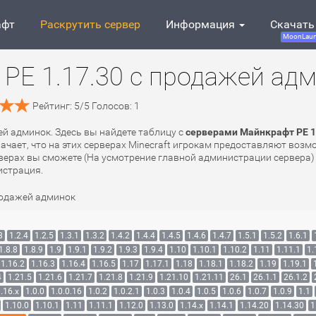
афт
Раскрутить сервер
Информация
Скачать
MoonLaun
PE 1.17.30 с продажей ад
Рейтинг:
5
/
5
Голосов:
1
ей админок. Здесь вы найдете таблицу с
серверами Майнкрафт PE 1
начает, что на этих серверах Minecraft игрокам предоставляют воз
рверах вы сможете (На усмотрение главной администрации сервера) 
истрация.
родажей админок
3
1.2.4
1.2.5
1.3.1
1.3.2
1.4.2
1.4.4
1.4.5
1.4.6
1.4.7
1.5.1
1.5.2
1.6.1
1.8.8
1.8.9
1.9
1.9.1
1.9.2
1.9.3
1.9.4
1.10
1.10.1
1.10.2
1.11
1.11.1
1.
1.16.2
1.16.3
1.16.4
1.16.5
1.17
1.17.1
1.18
1.18.1
1.18.2
1.19
1.19.1
4
1.21.5
1.21.6
1.21.7
1.21.8
1.21.9
1.21.10
1.21.11
26.1
26.1.1
26.1.2
.16.x
1.0.0
1.0.0.16
1.0.2
1.0.2.1
1.0.3
1.0.4
1.0.5
1.0.6
1.0.7
1.0.9
1.1
1.10.0
1.10.1
1.11
1.11.1
1.12.0
1.13.0
1.14.x
1.14.1
1.14.20
1.14.30
1