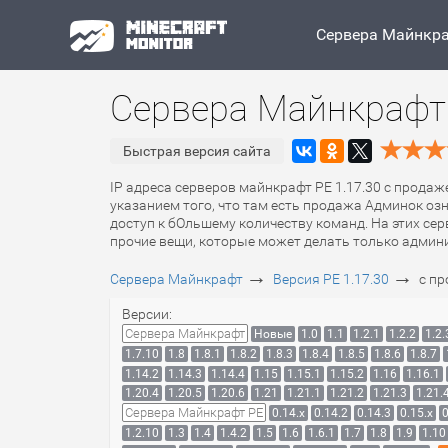
Сервера Майнкр
Сервера Майнкрафт 
Быстрая версия сайта
IP адреса серверов майнкрафт PE 1.17.30 с продаж
указанием того, что там есть продажа Админок оз
доступ к бОльшему количеству команд. На этих се
прочие вещи, которые может делать только админ
→
→
Сервера Майнкрафт
Версия PE 1.17.30
с п
Версии:
Сервера Майнкрафт
Новые
1.0
1.1
1.2.1
1.2.2
1.2.
1.7.10
1.8
1.8.1
1.8.2
1.8.3
1.8.4
1.8.5
1.8.6
1.8.7
1.14.2
1.14.3
1.14.4
1.15
1.15.1
1.15.2
1.16
1.16.1
1.20.4
1.20.5
1.20.6
1.21
1.21.1
1.21.2
1.21.3
1.21.
Сервера Майнкрафт PE
0.14.x
0.14.2
0.14.3
0.15.x
0
1.2.10
1.3
1.4
1.4.2
1.5
1.6
1.6.1
1.7
1.8
1.9
1.10