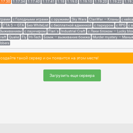
.17.30
1.17.34
1.17.40
1.17.41
1.18
1.19.0
1.19.10
1.19.20
1.19.22
1.19
играми
с Голодными играми
с оружием
Sky Wars
ClanWar — Кланы
с кейс
r
ГТА 5 — GTA
Без WhiteList
с бесплатной админкой
с паркуром
с RPG
с 
 Выживанием
с лаунчером
Flan`s
Industrial Craft
с Лаки блоком — Lucky blo
raft
Quake
Fly
Hi-Tech
Бомж — выживание бомжа
Murder mystery — Мань
bbers
здайте такой сервер и он появится на этом месте!
Загрузить еще сервера