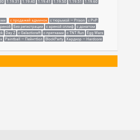
.30
1.19.31
1.19.40
1.19.41
1.19.50
1.19.51
1.19.60
ами
с продажей админок
с тюрьмой — Prison
с PvP
ареной
Без регистрации
с ареной сплиф
с донатом
ck
Day Z
с Galacticraft
с прятками
с TNT Run
Egg Wars
як
Paintball — Пейнтбол
BlockParty
Хардкор — Hardcore