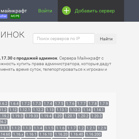
 майнкрафт
Войти
Добавить сервер
cher
MCPE
минок
.17.30 с продажей админок
. Сервера Майнкрафт с
можность купить права администратора, которые дадут
менять время суток, телепортироваться к игрокам и
1.6.2
1.6.4
1.7.2
1.7.3
1.7.4
1.7.5
1.7.6
1.7.7
1.7.8
1.7.9
11.2
1.12
1.12.1
1.12.2
1.13
1.13.1
1.13.2
1.14
1.14.1
1.19.2
1.19.3
1.19.33
1.19.4
1.20
1.20.1
1.20.2
1.20.3
26.2
1.1.1
1.1.2
1.1.3
1.1.4
1.1.5
1.1.6
1.1.7
1.2
1.2.1
1.2.9
.14.60
1.16.x
1.16.1
1.16.10
1.16.20
1.16.40
1.16.200