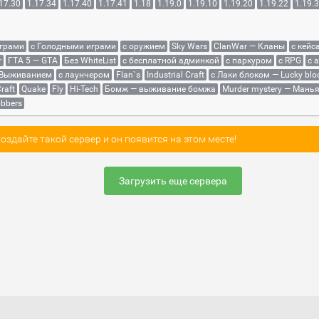
17.30
1.17.34
1.17.40
1.17.41
1.18
1.19.0
1.19.10
1.19.20
1.19.22
1.19.
играми
с Голодными играми
с оружием
Sky Wars
ClanWar — Кланы
с кейс
r
ГТА 5 — GTA
Без WhiteList
с бесплатной админкой
с паркуром
с RPG
с 
 Выживанием
с лаунчером
Flan`s
Industrial Craft
с Лаки блоком — Lucky blo
raft
Quake
Fly
Hi-Tech
Бомж — выживание бомжа
Murder mystery — Мань
bbers
здайте такой сервер и он появится на этом месте!
Загрузить еще сервера