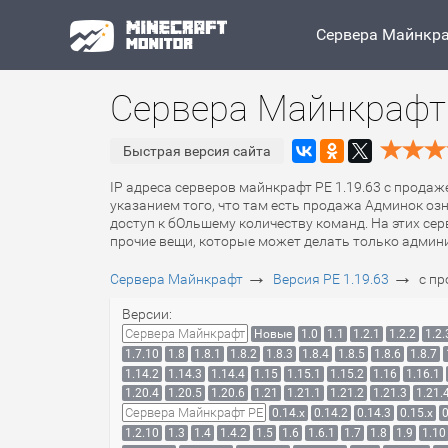
Сервера Майнкр
Сервера Майнкрафт 
Быстрая версия сайта
IP адреса серверов майнкрафт PE 1.19.63 с продаж
указанием того, что там есть продажа Админок оз
доступ к бОльшему количеству команд. На этих се
прочие вещи, которые может делать только админ
→
→
Сервера Майнкрафт
Версия PE 1.19.63
с п
Версии:
Сервера Майнкрафт
Новые
1.0
1.1
1.2.1
1.2.2
1.2.
1.7.10
1.8
1.8.1
1.8.2
1.8.3
1.8.4
1.8.5
1.8.6
1.8.7
1.14.2
1.14.3
1.14.4
1.15
1.15.1
1.15.2
1.16
1.16.1
1.20.4
1.20.5
1.20.6
1.21
1.21.1
1.21.2
1.21.3
1.21.
Сервера Майнкрафт PE
0.14.x
0.14.2
0.14.3
0.15.x
0
1.2.10
1.3
1.4
1.4.2
1.5
1.6
1.6.1
1.7
1.8
1.9
1.10