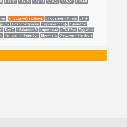
30
1.19.31
1.19.40
1.19.41
1.19.50
1.19.51
1.19.60
ами
с продажей админок
с тюрьмой — Prison
с PvP
ареной
Без регистрации
с ареной сплиф
с донатом
ck
Day Z
с Galacticraft
с прятками
с TNT Run
Egg Wars
як
Paintball — Пейнтбол
BlockParty
Хардкор — Hardcore