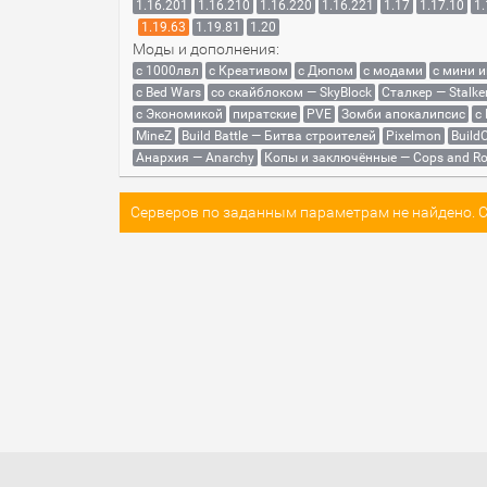
1.16.201
1.16.210
1.16.220
1.16.221
1.17
1.17.10
1.
1.19.63
1.19.81
1.20
Моды и дополнения:
с 1000лвл
c Креативом
с Дюпом
с модами
с мини 
с Bed Wars
со скайблоком — SkyBlock
Сталкер — Stalke
с Экономикой
пиратские
PVE
Зомби апокалипсис
с
MineZ
Build Battle — Битва строителей
Pixelmon
BuildC
Анархия — Anarchy
Копы и заключённые — Cops and Ro
Серверов по заданным параметрам не найдено. Со