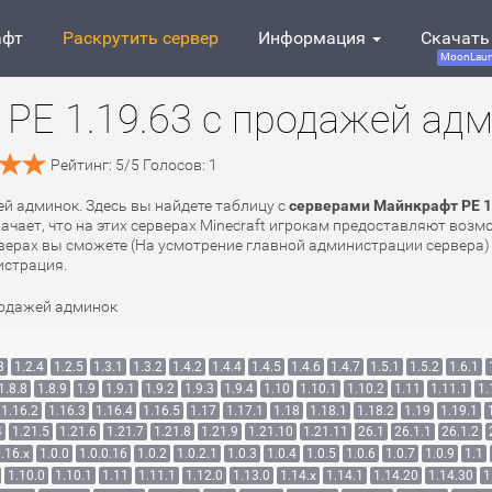
афт
Раскрутить сервер
Информация
Скачать
MoonLaun
PE 1.19.63 с продажей ад
Рейтинг:
5
/
5
Голосов:
1
ей админок. Здесь вы найдете таблицу с
серверами Майнкрафт PE 1
начает, что на этих серверах Minecraft игрокам предоставляют воз
рверах вы сможете (На усмотрение главной администрации сервера) 
истрация.
родажей админок
3
1.2.4
1.2.5
1.3.1
1.3.2
1.4.2
1.4.4
1.4.5
1.4.6
1.4.7
1.5.1
1.5.2
1.6.1
1.8.8
1.8.9
1.9
1.9.1
1.9.2
1.9.3
1.9.4
1.10
1.10.1
1.10.2
1.11
1.11.1
1.
1.16.2
1.16.3
1.16.4
1.16.5
1.17
1.17.1
1.18
1.18.1
1.18.2
1.19
1.19.1
4
1.21.5
1.21.6
1.21.7
1.21.8
1.21.9
1.21.10
1.21.11
26.1
26.1.1
26.1.2
.16.x
1.0.0
1.0.0.16
1.0.2
1.0.2.1
1.0.3
1.0.4
1.0.5
1.0.6
1.0.7
1.0.9
1.1
1.10.0
1.10.1
1.11
1.11.1
1.12.0
1.13.0
1.14.x
1.14.1
1.14.20
1.14.30
1