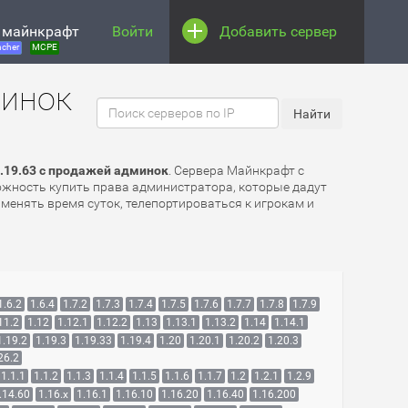
 майнкрафт
Войти
Добавить сервер
cher
MCPE
минок
.19.63 с продажей админок
. Сервера Майнкрафт с
можность купить права администратора, которые дадут
менять время суток, телепортироваться к игрокам и
1.6.2
1.6.4
1.7.2
1.7.3
1.7.4
1.7.5
1.7.6
1.7.7
1.7.8
1.7.9
11.2
1.12
1.12.1
1.12.2
1.13
1.13.1
1.13.2
1.14
1.14.1
1.19.2
1.19.3
1.19.33
1.19.4
1.20
1.20.1
1.20.2
1.20.3
26.2
1.1.1
1.1.2
1.1.3
1.1.4
1.1.5
1.1.6
1.1.7
1.2
1.2.1
1.2.9
.14.60
1.16.x
1.16.1
1.16.10
1.16.20
1.16.40
1.16.200