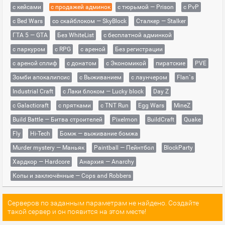
с кейсами
с продажей админок
с тюрьмой — Prison
с PvP
с Bed Wars
со скайблоком — SkyBlock
Сталкер — Stalker
ГТА 5 — GTA
Без WhiteList
с бесплатной админкой
с паркуром
с RPG
с ареной
Без регистрации
с ареной сплиф
с донатом
с Экономикой
пиратские
PVE
Зомби апокалипсис
с Выживанием
с лаунчером
Flan`s
Industrial Craft
с Лаки блоком — Lucky block
Day Z
с Galacticraft
с прятками
с TNT Run
Egg Wars
MineZ
Build Battle — Битва строителей
Pixelmon
BuildCraft
Quake
Fly
Hi-Tech
Бомж — выживание бомжа
Murder mystery — Маньяк
Paintball — Пейнтбол
BlockParty
Хардкор — Hardcore
Анархия — Anarchy
Копы и заключённые — Cops and Robbers
Серверов по заданным параметрам не найдено. Создайте
такой сервер и он появится на этом месте!