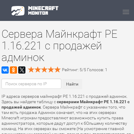
Navi
Сервера Майнкрафт PE
1.16.221 с продажей
админок
Рейтинг:
5
/
5
Голосов:
1
IP адреса серверов майнкрафт PE 1.16.221 с продажей админок.
Здесь вы найдете таблицу с
серверами Майнкрафт PE 1.16.221 с
продажей админок
. Сервера Майнкрафт с указанием того, что
там есть продажа Админок означает, что на этих серверах
Minecraft игрокам предоставляют возможность купить права
администратора, которые дадут доступ к бОльшему количеству
команд. На этих серверах вы сможете (На усмотрение главной