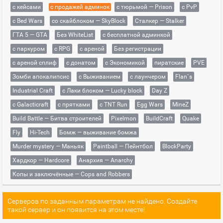
с кейсами
с продажей админок
с тюрьмой — Prison
с PvP
с Bed Wars
со скайблоком — SkyBlock
Сталкер — Stalker
ГТА 5 — GTA
Без WhiteList
с бесплатной админкой
с паркуром
с RPG
с ареной
Без регистрации
с ареной сплиф
с донатом
с Экономикой
пиратские
PVE
Зомби апокалипсис
с Выживанием
с лаунчером
Flan`s
Industrial Craft
с Лаки блоком — Lucky block
Day Z
с Galacticraft
с прятками
с TNT Run
Egg Wars
MineZ
Build Battle — Битва строителей
Pixelmon
BuildCraft
Quake
Fly
Hi-Tech
Бомж — выживание бомжа
Murder mystery — Маньяк
Paintball — Пейнтбол
BlockParty
Хардкор — Hardcore
Анархия — Anarchy
Копы и заключённые — Cops and Robbers
Серверов по заданным параметрам не найдено. Создайте
такой сервер и он появится на этом месте!