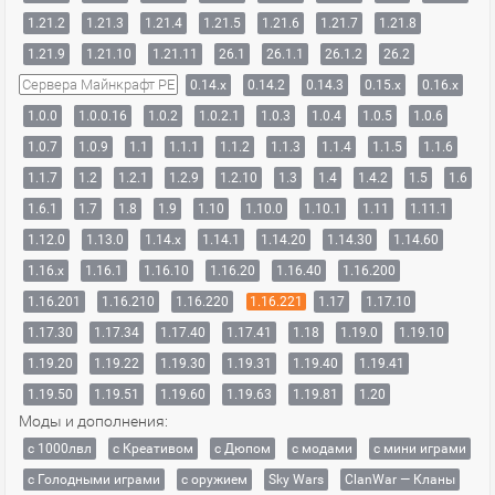
1.21.2
1.21.3
1.21.4
1.21.5
1.21.6
1.21.7
1.21.8
1.21.9
1.21.10
1.21.11
26.1
26.1.1
26.1.2
26.2
Сервера Майнкрафт PE
0.14.x
0.14.2
0.14.3
0.15.x
0.16.x
1.0.0
1.0.0.16
1.0.2
1.0.2.1
1.0.3
1.0.4
1.0.5
1.0.6
1.0.7
1.0.9
1.1
1.1.1
1.1.2
1.1.3
1.1.4
1.1.5
1.1.6
1.1.7
1.2
1.2.1
1.2.9
1.2.10
1.3
1.4
1.4.2
1.5
1.6
1.6.1
1.7
1.8
1.9
1.10
1.10.0
1.10.1
1.11
1.11.1
1.12.0
1.13.0
1.14.x
1.14.1
1.14.20
1.14.30
1.14.60
1.16.x
1.16.1
1.16.10
1.16.20
1.16.40
1.16.200
1.16.201
1.16.210
1.16.220
1.16.221
1.17
1.17.10
1.17.30
1.17.34
1.17.40
1.17.41
1.18
1.19.0
1.19.10
1.19.20
1.19.22
1.19.30
1.19.31
1.19.40
1.19.41
1.19.50
1.19.51
1.19.60
1.19.63
1.19.81
1.20
Моды и дополнения:
с 1000лвл
c Креативом
с Дюпом
с модами
с мини играми
с Голодными играми
с оружием
Sky Wars
ClanWar — Кланы