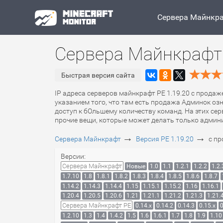
Сервера Майнкр
Сервера Майнкрафт 
Быстрая версия сайта
IP адреса серверов майнкрафт PE 1.19.20 с продаж
указанием того, что там есть продажа Админок оз
доступ к бОльшему количеству команд. На этих се
прочие вещи, которые может делать только админ
→
→
Сервера Майнкрафт
Версия PE 1.19.20
с п
Версии:
Сервера Майнкрафт
Новые
1.0
1.1
1.2.1
1.2.2
1.2.
1.7.10
1.8
1.8.1
1.8.2
1.8.3
1.8.4
1.8.5
1.8.6
1.8.7
1.14.2
1.14.3
1.14.4
1.15
1.15.1
1.15.2
1.16
1.16.1
1.20.4
1.20.5
1.20.6
1.21
1.21.1
1.21.2
1.21.3
1.21.
Сервера Майнкрафт PE
0.14.x
0.14.2
0.14.3
0.15.x
0
1.2.10
1.3
1.4
1.4.2
1.5
1.6
1.6.1
1.7
1.8
1.9
1.10