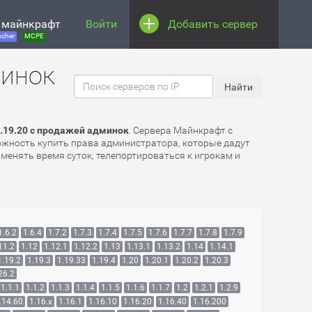
 майнкрафт
Войти
Добавить сервер
cher
MCPE
минок
.19.20 с продажей админок
. Сервера Майнкрафт с
можность купить права администратора, которые дадут
менять время суток, телепортироваться к игрокам и
1.6.2
1.6.4
1.7.2
1.7.3
1.7.4
1.7.5
1.7.6
1.7.7
1.7.8
1.7.9
11.2
1.12
1.12.1
1.12.2
1.13
1.13.1
1.13.2
1.14
1.14.1
1.19.2
1.19.3
1.19.33
1.19.4
1.20
1.20.1
1.20.2
1.20.3
26.2
1.1.1
1.1.2
1.1.3
1.1.4
1.1.5
1.1.6
1.1.7
1.2
1.2.1
1.2.9
.14.60
1.16.x
1.16.1
1.16.10
1.16.20
1.16.40
1.16.200