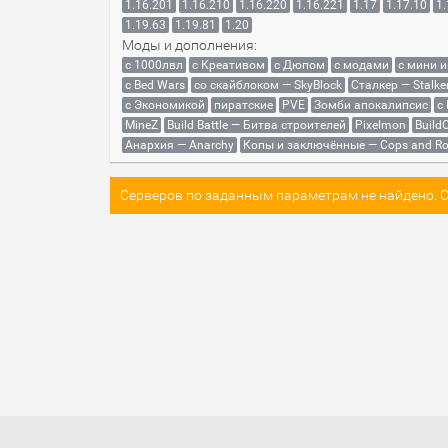
1.16.201
1.16.210
1.16.220
1.16.221
1.17
1.17.10
1.
1.19.63
1.19.81
1.20
Моды и дополнения:
с 1000лвл
c Креативом
с Дюпом
с модами
с мини 
с Bed Wars
со скайблоком — SkyBlock
Сталкер — Stalke
с Экономикой
пиратские
PVE
Зомби апокалипсис
с
MineZ
Build Battle — Битва строителей
Pixelmon
BuildC
Анархия — Anarchy
Копы и заключённые — Cops and Ro
Серверов по заданным параметрам не найдено. Со