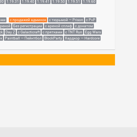
.30
1.19.31
1.19.40
1.19.41
1.19.50
1.19.51
1.19.60
ами
с продажей админок
с тюрьмой — Prison
с PvP
ареной
Без регистрации
с ареной сплиф
с донатом
ck
Day Z
с Galacticraft
с прятками
с TNT Run
Egg Wars
як
Paintball — Пейнтбол
BlockParty
Хардкор — Hardcore