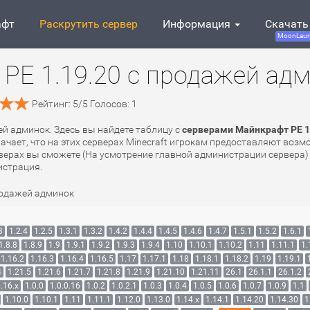
афт
Раскрутить сервер
Информация
Скачать
MoonLaun
PE 1.19.20 с продажей ад
Рейтинг:
5
/
5
Голосов:
1
ей админок. Здесь вы найдете таблицу с
серверами Майнкрафт PE 1
начает, что на этих серверах Minecraft игрокам предоставляют воз
рверах вы сможете (На усмотрение главной администрации сервера) 
истрация.
родажей админок
3
1.2.4
1.2.5
1.3.1
1.3.2
1.4.2
1.4.4
1.4.5
1.4.6
1.4.7
1.5.1
1.5.2
1.6.1
1.8.8
1.8.9
1.9
1.9.1
1.9.2
1.9.3
1.9.4
1.10
1.10.1
1.10.2
1.11
1.11.1
1.
1.16.2
1.16.3
1.16.4
1.16.5
1.17
1.17.1
1.18
1.18.1
1.18.2
1.19
1.19.1
4
1.21.5
1.21.6
1.21.7
1.21.8
1.21.9
1.21.10
1.21.11
26.1
26.1.1
26.1.2
.16.x
1.0.0
1.0.0.16
1.0.2
1.0.2.1
1.0.3
1.0.4
1.0.5
1.0.6
1.0.7
1.0.9
1.1
1.10.0
1.10.1
1.11
1.11.1
1.12.0
1.13.0
1.14.x
1.14.1
1.14.20
1.14.30
1