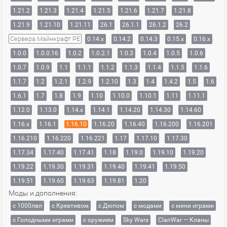
1.21.2
1.21.3
1.21.4
1.21.5
1.21.6
1.21.7
1.21.8
1.21.9
1.21.10
1.21.11
26.1
26.1.1
26.1.2
26.2
Сервера Майнкрафт PE
0.14.x
0.14.2
0.14.3
0.15.x
0.16.x
1.0.0
1.0.0.16
1.0.2
1.0.2.1
1.0.3
1.0.4
1.0.5
1.0.6
1.0.7
1.0.9
1.1
1.1.1
1.1.2
1.1.3
1.1.4
1.1.5
1.1.6
1.1.7
1.2
1.2.1
1.2.9
1.2.10
1.3
1.4
1.4.2
1.5
1.6
1.6.1
1.7
1.8
1.9
1.10
1.10.0
1.10.1
1.11
1.11.1
1.12.0
1.13.0
1.14.x
1.14.1
1.14.20
1.14.30
1.14.60
1.16.x
1.16.1
1.16.10
1.16.20
1.16.40
1.16.200
1.16.201
1.16.210
1.16.220
1.16.221
1.17
1.17.10
1.17.30
1.17.34
1.17.40
1.17.41
1.18
1.19.0
1.19.10
1.19.20
1.19.22
1.19.30
1.19.31
1.19.40
1.19.41
1.19.50
1.19.51
1.19.60
1.19.63
1.19.81
1.20
Моды и дополнения:
с 1000лвл
c Креативом
с Дюпом
с модами
с мини играми
с Голодными играми
с оружием
Sky Wars
ClanWar — Кланы