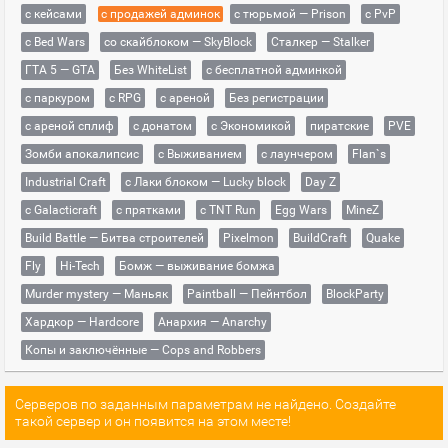
с кейсами
с продажей админок
с тюрьмой — Prison
с PvP
с Bed Wars
со скайблоком — SkyBlock
Сталкер — Stalker
ГТА 5 — GTA
Без WhiteList
с бесплатной админкой
с паркуром
с RPG
с ареной
Без регистрации
с ареной сплиф
с донатом
с Экономикой
пиратские
PVE
Зомби апокалипсис
с Выживанием
с лаунчером
Flan`s
Industrial Craft
с Лаки блоком — Lucky block
Day Z
с Galacticraft
с прятками
с TNT Run
Egg Wars
MineZ
Build Battle — Битва строителей
Pixelmon
BuildCraft
Quake
Fly
Hi-Tech
Бомж — выживание бомжа
Murder mystery — Маньяк
Paintball — Пейнтбол
BlockParty
Хардкор — Hardcore
Анархия — Anarchy
Копы и заключённые — Cops and Robbers
Серверов по заданным параметрам не найдено. Создайте
такой сервер и он появится на этом месте!