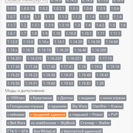
Сервера Майнкрафт PE
0.14.x
0.14.2
0.14.3
0.15.x
0.16.x
1.0.0
1.0.0.16
1.0.2
1.0.2.1
1.0.3
1.0.4
1.0.5
1.0.6
1.0.7
1.0.9
1.1
1.1.1
1.1.2
1.1.3
1.1.4
1.1.5
1.1.6
1.1.7
1.2
1.2.1
1.2.9
1.2.10
1.3
1.4
1.4.2
1.5
1.6
1.6.1
1.7
1.8
1.9
1.10
1.10.0
1.10.1
1.11
1.11.1
1.12.0
1.13.0
1.14.x
1.14.1
1.14.20
1.14.30
1.14.60
1.16.x
1.16.1
1.16.10
1.16.20
1.16.40
1.16.200
1.16.201
1.16.210
1.16.220
1.16.221
1.17
1.17.10
1.17.30
1.17.34
1.17.40
1.17.41
1.18
1.19.0
1.19.10
1.19.20
1.19.22
1.19.30
1.19.31
1.19.40
1.19.41
1.19.50
1.19.51
1.19.60
1.19.63
1.19.81
1.20
Моды и дополнения:
с 1000лвл
c Креативом
с Дюпом
с модами
с мини играми
с Голодными играми
с оружием
Sky Wars
ClanWar — Кланы
с кейсами
с продажей админок
с тюрьмой — Prison
с PvP
с Bed Wars
со скайблоком — SkyBlock
Сталкер — Stalker
ГТА 5 — GTA
Без WhiteList
с бесплатной админкой