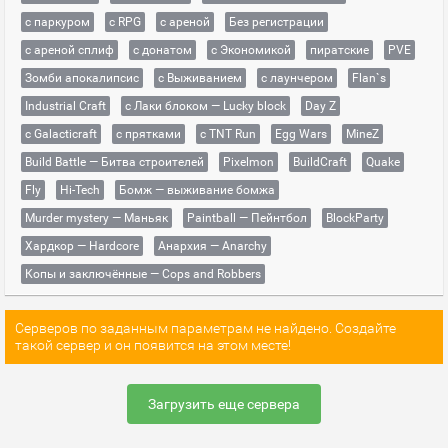
с паркуром
с RPG
с ареной
Без регистрации
с ареной сплиф
с донатом
с Экономикой
пиратские
PVE
Зомби апокалипсис
с Выживанием
с лаунчером
Flan`s
Industrial Craft
с Лаки блоком — Lucky block
Day Z
с Galacticraft
с прятками
с TNT Run
Egg Wars
MineZ
Build Battle — Битва строителей
Pixelmon
BuildCraft
Quake
Fly
Hi-Tech
Бомж — выживание бомжа
Murder mystery — Маньяк
Paintball — Пейнтбол
BlockParty
Хардкор — Hardcore
Анархия — Anarchy
Копы и заключённые — Cops and Robbers
Серверов по заданным параметрам не найдено. Создайте
такой сервер и он появится на этом месте!
Загрузить еще сервера