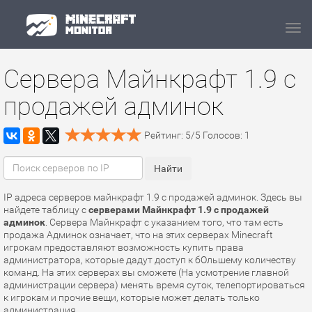
Navi
Сервера Майнкрафт 1.9 с
продажей админок
Рейтинг:
5
/
5
Голосов:
1
IP адреса серверов майнкрафт 1.9 с продажей админок. Здесь вы
найдете таблицу с
серверами Майнкрафт 1.9 с продажей
админок
. Сервера Майнкрафт с указанием того, что там есть
продажа Админок означает, что на этих серверах Minecraft
игрокам предоставляют возможность купить права
администратора, которые дадут доступ к бОльшему количеству
команд. На этих серверах вы сможете (На усмотрение главной
администрации сервера) менять время суток, телепортироваться
к игрокам и прочие вещи, которые может делать только
администрация.