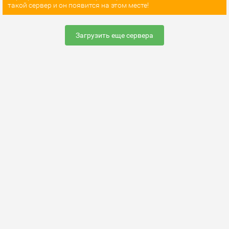
такой сервер и он появится на этом месте!
Загрузить еще сервера
Раскрутить сервер
FAQ по настройке сервера
Добавить сервер
Контакты
Карта сайта