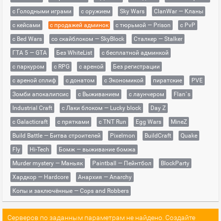
с Голодными играми
с оружием
Sky Wars
ClanWar — Кланы
с кейсами
с продажей админок
с тюрьмой — Prison
с PvP
с Bed Wars
со скайблоком — SkyBlock
Сталкер — Stalker
ГТА 5 — GTA
Без WhiteList
с бесплатной админкой
с паркуром
с RPG
с ареной
Без регистрации
с ареной сплиф
с донатом
с Экономикой
пиратские
PVE
Зомби апокалипсис
с Выживанием
с лаунчером
Flan`s
Industrial Craft
с Лаки блоком — Lucky block
Day Z
с Galacticraft
с прятками
с TNT Run
Egg Wars
MineZ
Build Battle — Битва строителей
Pixelmon
BuildCraft
Quake
Fly
Hi-Tech
Бомж — выживание бомжа
Murder mystery — Маньяк
Paintball — Пейнтбол
BlockParty
Хардкор — Hardcore
Анархия — Anarchy
Копы и заключённые — Cops and Robbers
Серверов по заданным параметрам не найдено. Создайте