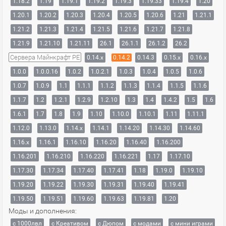
1.18.2
1.19
1.19.1
1.19.2
1.19.3
1.19.33
1.19.4
1.20
1.20.1
1.20.2
1.20.3
1.20.4
1.20.5
1.20.6
1.21
1.21.1
1.21.2
1.21.3
1.21.4
1.21.5
1.21.6
1.21.7
1.21.8
1.21.9
1.21.10
1.21.11
26.1
26.1.1
26.1.2
26.2
Сервера Майнкрафт PE
0.14.x
0.14.2
0.14.3
0.15.x
0.16.x
1.0.0
1.0.0.16
1.0.2
1.0.2.1
1.0.3
1.0.4
1.0.5
1.0.6
1.0.7
1.0.9
1.1
1.1.1
1.1.2
1.1.3
1.1.4
1.1.5
1.1.6
1.1.7
1.2
1.2.1
1.2.9
1.2.10
1.3
1.4
1.4.2
1.5
1.6
1.6.1
1.7
1.8
1.9
1.10
1.10.0
1.10.1
1.11
1.11.1
1.12.0
1.13.0
1.14.x
1.14.1
1.14.20
1.14.30
1.14.60
1.16.x
1.16.1
1.16.10
1.16.20
1.16.40
1.16.200
1.16.201
1.16.210
1.16.220
1.16.221
1.17
1.17.10
1.17.30
1.17.34
1.17.40
1.17.41
1.18
1.19.0
1.19.10
1.19.20
1.19.22
1.19.30
1.19.31
1.19.40
1.19.41
1.19.50
1.19.51
1.19.60
1.19.63
1.19.81
1.20
Моды и дополнения:
с 1000лвл
c Креативом
с Дюпом
с модами
с мини играми