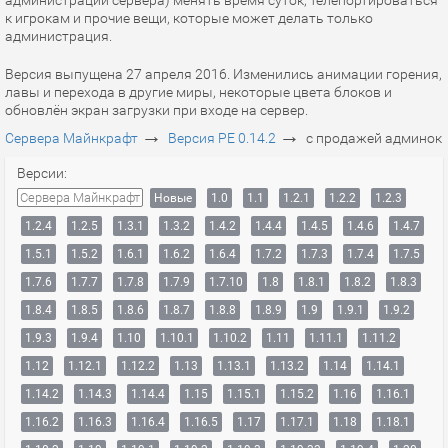
администрации сервера) менять время суток, телепортироваться
к игрокам и прочие вещи, которые может делать только
администрация.
Версия выпущена 27 апреля 2016. Изменились анимации горения,
лавы и перехода в другие миры, некоторые цвета блоков и
обновлён экран загрузки при входе на сервер.
→
→
Сервера Майнкрафт
Версия PE 0.14.2
с продажей админок
Версии:
Сервера Майнкрафт
Новые
1.0
1.1
1.2.1
1.2.2
1.2.3
1.2.4
1.2.5
1.3.1
1.3.2
1.4.2
1.4.4
1.4.5
1.4.6
1.4.7
1.5.1
1.5.2
1.6.1
1.6.2
1.6.4
1.7.2
1.7.3
1.7.4
1.7.5
1.7.6
1.7.7
1.7.8
1.7.9
1.7.10
1.8
1.8.1
1.8.2
1.8.3
1.8.4
1.8.5
1.8.6
1.8.7
1.8.8
1.8.9
1.9
1.9.1
1.9.2
1.9.3
1.9.4
1.10
1.10.1
1.10.2
1.11
1.11.1
1.11.2
1.12
1.12.1
1.12.2
1.13
1.13.1
1.13.2
1.14
1.14.1
1.14.2
1.14.3
1.14.4
1.15
1.15.1
1.15.2
1.16
1.16.1
1.16.2
1.16.3
1.16.4
1.16.5
1.17
1.17.1
1.18
1.18.1