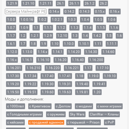
1.21.9
1.21.10
1.21.11
26.1
26.1.1
26.1.2
26.2
Сервера Майнкрафт PE
0.14.x
0.14.2
0.14.3
0.15.x
0.16.x
1.0.0
1.0.0.16
1.0.2
1.0.2.1
1.0.3
1.0.4
1.0.5
1.0.6
1.0.7
1.0.9
1.1
1.1.1
1.1.2
1.1.3
1.1.4
1.1.5
1.1.6
1.1.7
1.2
1.2.1
1.2.9
1.2.10
1.3
1.4
1.4.2
1.5
1.6
1.6.1
1.7
1.8
1.9
1.10
1.10.0
1.10.1
1.11
1.11.1
1.12.0
1.13.0
1.14.x
1.14.1
1.14.20
1.14.30
1.14.60
1.16.x
1.16.1
1.16.10
1.16.20
1.16.40
1.16.200
1.16.201
1.16.210
1.16.220
1.16.221
1.17
1.17.10
1.17.30
1.17.34
1.17.40
1.17.41
1.18
1.19.0
1.19.10
1.19.20
1.19.22
1.19.30
1.19.31
1.19.40
1.19.41
1.19.50
1.19.51
1.19.60
1.19.63
1.19.81
1.20
Моды и дополнения:
с 1000лвл
c Креативом
с Дюпом
с модами
с мини играми
с Голодными играми
с оружием
Sky Wars
ClanWar — Кланы
с кейсами
с продажей админок
с тюрьмой — Prison
с PvP