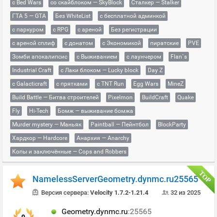
с Bed Wars
со скайблоком — SkyBlock
Сталкер — Stalker
ГТА 5 — GTA
Без WhiteList
с бесплатной админкой
с паркуром
с RPG
с ареной
Без регистрации
с ареной сплиф
с донатом
с Экономикой
пиратские
PVE
Зомби апокалипсис
с Выживанием
с лаунчером
Flan`s
Industrial Craft
с Лаки блоком — Lucky block
Day Z
с Galacticraft
с прятками
с TNT Run
Egg Wars
MineZ
Build Battle — Битва строителей
Pixelmon
BuildCraft
Quake
Fly
Hi-Tech
Бомж — выживание бомжа
Murder mystery — Маньяк
Paintball — Пейнтбол
BlockParty
Хардкор — Hardcore
Анархия — Anarchy
Копы и заключённые — Cops and Robbers
NamelessServerGeometry.dynmc.ru25565
Версия сервера:
Velocity 1.7.2-1.21.4
32 из 2025
Geometry.dynmc.ru
:25565