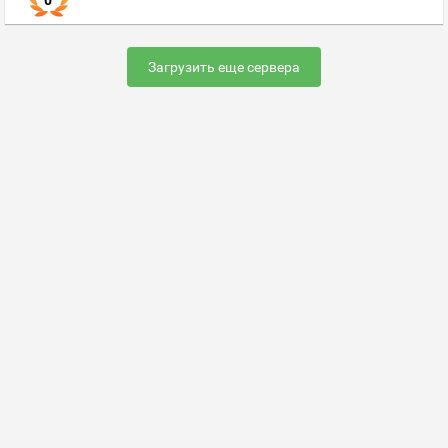
0
Загрузить еще сервера
Раскрутить сервер
FAQ по настройке сервера
Добавить сервер
Контакты
Карта сайта