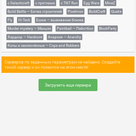
с Galacticraft
с прятками
с TNT Run
Egg Wars
MineZ
Build Battle — Битва строителей
Pixelmon
BuildCraft
Quake
Fly
Hi-Tech
Бомж — выживание бомжа
Murder mystery — Маньяк
Paintball — Пейнтбол
BlockParty
Хардкор — Hardcore
Анархия — Anarchy
Копы и заключённые — Cops and Robbers
Серверов по заданным параметрам не найдено. Создайте
такой сервер и он появится на этом месте!
Загрузить еще сервера