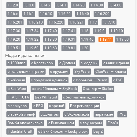
1.12.0
1.13.0
1.14.x
1.14.1
1.14.20
1.14.30
1.14.60
1.16.x
1.16.1
1.16.10
1.16.20
1.16.40
1.16.200
1.16.201
1.16.210
1.16.220
1.16.221
1.17
1.17.10
1.17.30
1.17.34
1.17.40
1.17.41
1.18
1.19.0
1.19.10
1.19.20
1.19.22
1.19.30
1.19.31
1.19.40
1.19.41
1.19.50
1.19.51
1.19.60
1.19.63
1.19.81
1.20
Моды и дополнения:
с 1000лвл
c Креативом
с Дюпом
с модами
с мини играми
с Голодными играми
с оружием
Sky Wars
ClanWar — Кланы
с кейсами
с продажей админок
с тюрьмой — Prison
с PvP
с Bed Wars
со скайблоком — SkyBlock
Сталкер — Stalker
ГТА 5 — GTA
Без WhiteList
с бесплатной админкой
с паркуром
с RPG
с ареной
Без регистрации
с ареной сплиф
с донатом
с Экономикой
пиратские
PVE
Зомби апокалипсис
с Выживанием
с лаунчером
Flan`s
Industrial Craft
с Лаки блоком — Lucky block
Day Z