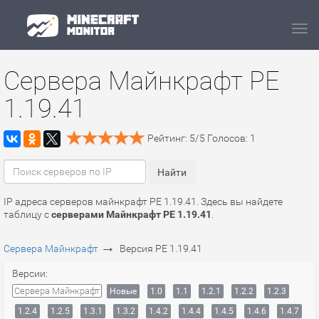
Navi
Сервера Майнкрафт PE
1.19.41
Рейтинг:
5
/
5
Голосов:
1
IP адреса серверов майнкрафт PE 1.19.41. Здесь вы найдете
таблицу с
серверами Майнкрафт PE 1.19.41
.
→
Сервера Майнкрафт
Версия PE 1.19.41
Версии:
Сервера Майнкрафт
Новые
1.0
1.1
1.2.1
1.2.2
1.2.3
1.2.4
1.2.5
1.3.1
1.3.2
1.4.2
1.4.4
1.4.5
1.4.6
1.4.7