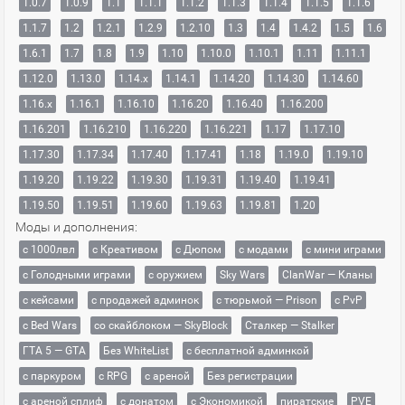
1.0.7
1.0.9
1.1
1.1.1
1.1.2
1.1.3
1.1.4
1.1.5
1.1.6
1.1.7
1.2
1.2.1
1.2.9
1.2.10
1.3
1.4
1.4.2
1.5
1.6
1.6.1
1.7
1.8
1.9
1.10
1.10.0
1.10.1
1.11
1.11.1
1.12.0
1.13.0
1.14.x
1.14.1
1.14.20
1.14.30
1.14.60
1.16.x
1.16.1
1.16.10
1.16.20
1.16.40
1.16.200
1.16.201
1.16.210
1.16.220
1.16.221
1.17
1.17.10
1.17.30
1.17.34
1.17.40
1.17.41
1.18
1.19.0
1.19.10
1.19.20
1.19.22
1.19.30
1.19.31
1.19.40
1.19.41
1.19.50
1.19.51
1.19.60
1.19.63
1.19.81
1.20
Моды и дополнения:
с 1000лвл
c Креативом
с Дюпом
с модами
с мини играми
с Голодными играми
с оружием
Sky Wars
ClanWar — Кланы
с кейсами
с продажей админок
с тюрьмой — Prison
с PvP
с Bed Wars
со скайблоком — SkyBlock
Сталкер — Stalker
ГТА 5 — GTA
Без WhiteList
с бесплатной админкой
с паркуром
с RPG
с ареной
Без регистрации
с ареной сплиф
с донатом
с Экономикой
пиратские
PVE