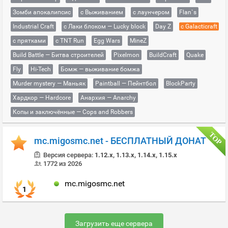
Зомби апокалипсис
с Выживанием
с лаунчером
Flan`s
Industrial Craft
с Лаки блоком — Lucky block
Day Z
с Galacticraft
с прятками
с TNT Run
Egg Wars
MineZ
Build Battle — Битва строителей
Pixelmon
BuildCraft
Quake
Fly
Hi-Tech
Бомж — выживание бомжа
Murder mystery — Маньяк
Paintball — Пейнтбол
BlockParty
Хардкор — Hardcore
Анархия — Anarchy
Копы и заключённые — Cops and Robbers
mc.migosmc.net - БЕСПЛАТНЫЙ ДОНАТ
Версия сервера:
1.12.x, 1.13.x, 1.14.x, 1.15.x
1772 из 2026
mc.migosmc.net
1
Загрузить еще сервера