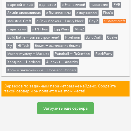
с ареной сплиф
с донатом
с Экономикой
пиратские
PVE
Зомби апокалипсис
с Выживанием
с лаунчером
Flan`s
Industrial Craft
с Лаки блоком — Lucky block
Day Z
с Galacticraft
с прятками
с TNT Run
Egg Wars
MineZ
Build Battle — Битва строителей
Pixelmon
BuildCraft
Quake
Fly
Hi-Tech
Бомж — выживание бомжа
Murder mystery — Маньяк
Paintball — Пейнтбол
BlockParty
Хардкор — Hardcore
Анархия — Anarchy
Копы и заключённые — Cops and Robbers
Серверов по заданным параметрам не найдено. Создайте
такой сервер и он появится на этом месте!
Загрузить еще сервера