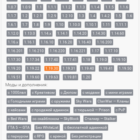
1.0.7
1.0.9
1.1
1.1.1
1.1.2
1.1.3
1.1.4
1.1.5
1.1.6
1.1.7
1.2
1.2.1
1.2.9
1.2.10
1.3
1.4
1.4.2
1.5
1.6
1.6.1
1.7
1.8
1.9
1.10
1.10.0
1.10.1
1.11
1.11.1
1.12.0
1.13.0
1.14.x
1.14.1
1.14.20
1.14.30
1.14.60
1.16.x
1.16.1
1.16.10
1.16.20
1.16.40
1.16.200
1.16.201
1.16.210
1.16.220
1.16.221
1.17
1.17.10
1.17.30
1.17.34
1.17.40
1.17.41
1.18
1.19.0
1.19.10
1.19.20
1.19.22
1.19.30
1.19.31
1.19.40
1.19.41
1.19.50
1.19.51
1.19.60
1.19.63
1.19.81
1.20
Моды и дополнения:
с 1000лвл
c Креативом
с Дюпом
с модами
с мини играми
с Голодными играми
с оружием
Sky Wars
ClanWar — Кланы
с кейсами
с продажей админок
с тюрьмой — Prison
с PvP
с Bed Wars
со скайблоком — SkyBlock
Сталкер — Stalker
ГТА 5 — GTA
Без WhiteList
с бесплатной админкой
с паркуром
с RPG
с ареной
Без регистрации