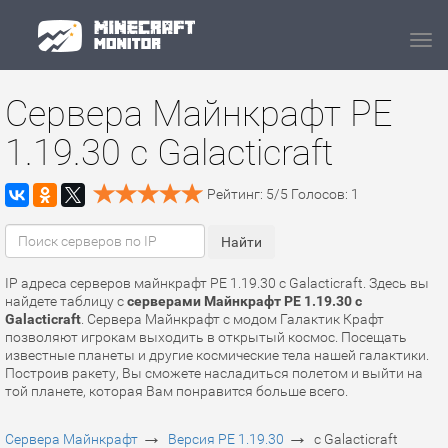
Navi
Сервера Майнкрафт PE
1.19.30 с Galacticraft
Рейтинг:
5
/
5
Голосов:
1
IP адреса серверов майнкрафт PE 1.19.30 с Galacticraft. Здесь вы
найдете таблицу с
серверами Майнкрафт PE 1.19.30 с
Galacticraft
. Сервера Майнкрафт с модом Галактик Крафт
позволяют игрокам выходить в открытый космос. Посещать
известные планеты и другие космические тела нашей галактики.
Построив ракету, Вы сможете насладиться полетом и выйти на
той планете, которая Вам понравится больше всего.
→
→
Сервера Майнкрафт
Версия PE 1.19.30
с Galacticraft