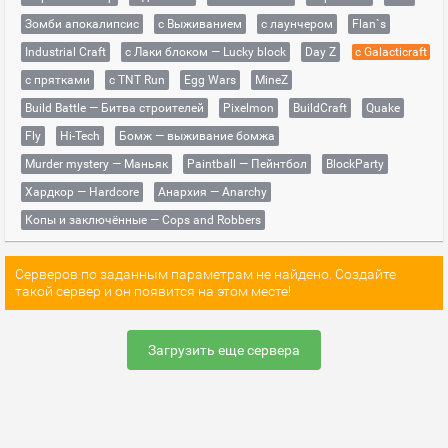
Зомби апокалипсис
с Выживанием
с лаунчером
Flan`s
Industrial Craft
с Лаки блоком — Lucky block
Day Z
с Galacticraft
с прятками
с TNT Run
Egg Wars
MineZ
Build Battle — Битва строителей
Pixelmon
BuildCraft
Quake
Fly
Hi-Tech
Бомж — выживание бомжа
Murder mystery — Маньяк
Paintball — Пейнтбол
BlockParty
Хардкор — Hardcore
Анархия — Anarchy
Копы и заключённые — Cops and Robbers
Серверов по заданным параметрам не найдено. Создайте
такой сервер и он появится на этом месте!
Загрузить еще сервера