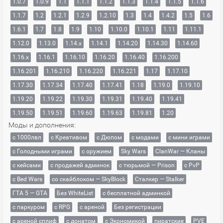
1.0.7
1.0.9
1.1
1.1.1
1.1.2
1.1.3
1.1.4
1.1.5
1.1.6
1.1.7
1.2
1.2.1
1.2.9
1.2.10
1.3
1.4
1.4.2
1.5
1.6
1.6.1
1.7
1.8
1.9
1.10
1.10.0
1.10.1
1.11
1.11.1
1.12.0
1.13.0
1.14.x
1.14.1
1.14.20
1.14.30
1.14.60
1.16.x
1.16.1
1.16.10
1.16.20
1.16.40
1.16.200
1.16.201
1.16.210
1.16.220
1.16.221
1.17
1.17.10
1.17.30
1.17.34
1.17.40
1.17.41
1.18
1.19.0
1.19.10
1.19.20
1.19.22
1.19.30
1.19.31
1.19.40
1.19.41
1.19.50
1.19.51
1.19.60
1.19.63
1.19.81
1.20
Моды и дополнения:
с 1000лвл
c Креативом
с Дюпом
с модами
с мини играми
с Голодными играми
с оружием
Sky Wars
ClanWar — Кланы
с кейсами
с продажей админок
с тюрьмой — Prison
с PvP
с Bed Wars
со скайблоком — SkyBlock
Сталкер — Stalker
ГТА 5 — GTA
Без WhiteList
с бесплатной админкой
с паркуром
с RPG
с ареной
Без регистрации
с ареной сплиф
с донатом
с Экономикой
пиратские
PVE