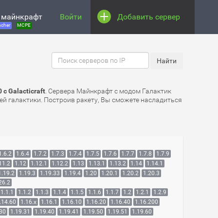
 майнкрафт
Войти
Добавить сервер
cher
MCPE
с Galacticraft
. Сервера Майнкрафт с модом Галактик
й галактики. Построив ракету, Вы сможете насладиться
1.6.2
1.6.4
1.7.2
1.7.3
1.7.4
1.7.5
1.7.6
1.7.7
1.7.8
1.7.9
11.2
1.12
1.12.1
1.12.2
1.13
1.13.1
1.13.2
1.14
1.14.1
1.19.2
1.19.3
1.19.33
1.19.4
1.20
1.20.1
1.20.2
1.20.3
26.2
1.1.1
1.1.2
1.1.3
1.1.4
1.1.5
1.1.6
1.1.7
1.2
1.2.1
1.2.9
.14.60
1.16.x
1.16.1
1.16.10
1.16.20
1.16.40
1.16.200
.30
1.19.31
1.19.40
1.19.41
1.19.50
1.19.51
1.19.60