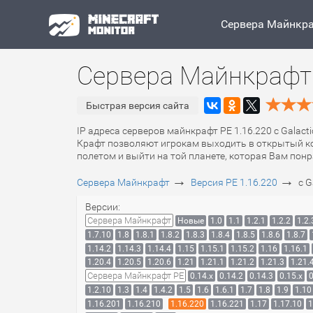
Сервера Майнкр
Сервера Майнкрафт P
Быстрая версия сайта
IP адреса серверов майнкрафт PE 1.16.220 с Galacti
Крафт позволяют игрокам выходить в открытый ко
полетом и выйти на той планете, которая Вам понр
→
→
Сервера Майнкрафт
Версия PE 1.16.220
с G
Версии:
Сервера Майнкрафт
Новые
1.0
1.1
1.2.1
1.2.2
1.2.
1.7.10
1.8
1.8.1
1.8.2
1.8.3
1.8.4
1.8.5
1.8.6
1.8.7
1.14.2
1.14.3
1.14.4
1.15
1.15.1
1.15.2
1.16
1.16.1
1.20.4
1.20.5
1.20.6
1.21
1.21.1
1.21.2
1.21.3
1.21.
Сервера Майнкрафт PE
0.14.x
0.14.2
0.14.3
0.15.x
0
1.2.10
1.3
1.4
1.4.2
1.5
1.6
1.6.1
1.7
1.8
1.9
1.10
1.16.201
1.16.210
1.16.220
1.16.221
1.17
1.17.10
1