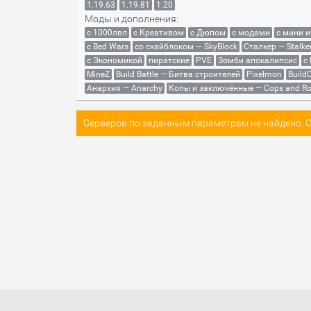
1.19.63
1.19.81
1.20
Моды и дополнения:
с 1000лвл
c Креативом
с Дюпом
с модами
с мини 
с Bed Wars
со скайблоком — SkyBlock
Сталкер — Stalke
с Экономикой
пиратские
PVE
Зомби апокалипсис
с
MineZ
Build Battle — Битва строителей
Pixelmon
BuildC
Анархия — Anarchy
Копы и заключённые — Cops and Ro
Серверов по заданным параметрам не найдено. Со