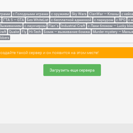
играми
с Голодными играми
с оружием
Sky Wars
ClanWar — Кланы
с кейс
r
ГТА 5 — GTA
Без WhiteList
с бесплатной админкой
с паркуром
с RPG
с 
 Выживанием
с лаунчером
Flan`s
Industrial Craft
с Лаки блоком — Lucky blo
raft
Quake
Fly
Hi-Tech
Бомж — выживание бомжа
Murder mystery — Мань
bbers
здайте такой сервер и он появится на этом месте!
Загрузить еще сервера