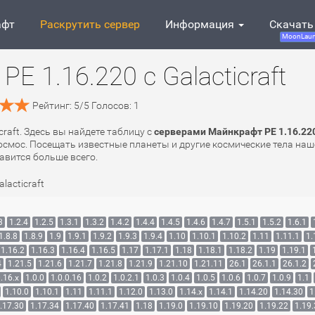
афт
Раскрутить сервер
Информация
Скачать
MoonLaun
E 1.16.220 с Galacticraft
Рейтинг:
5
/
5
Голосов:
1
craft. Здесь вы найдете таблицу с
серверами Майнкрафт PE 1.16.220 
смос. Посещать известные планеты и другие космические тела наше
авится больше всего.
alacticraft
3
1.2.4
1.2.5
1.3.1
1.3.2
1.4.2
1.4.4
1.4.5
1.4.6
1.4.7
1.5.1
1.5.2
1.6.1
1.8.8
1.8.9
1.9
1.9.1
1.9.2
1.9.3
1.9.4
1.10
1.10.1
1.10.2
1.11
1.11.1
1.
1.16.2
1.16.3
1.16.4
1.16.5
1.17
1.17.1
1.18
1.18.1
1.18.2
1.19
1.19.1
4
1.21.5
1.21.6
1.21.7
1.21.8
1.21.9
1.21.10
1.21.11
26.1
26.1.1
26.1.2
.16.x
1.0.0
1.0.0.16
1.0.2
1.0.2.1
1.0.3
1.0.4
1.0.5
1.0.6
1.0.7
1.0.9
1.1
1.10.0
1.10.1
1.11
1.11.1
1.12.0
1.13.0
1.14.x
1.14.1
1.14.20
1.14.30
1
.17.30
1.17.34
1.17.40
1.17.41
1.18
1.19.0
1.19.10
1.19.20
1.19.22
1.19