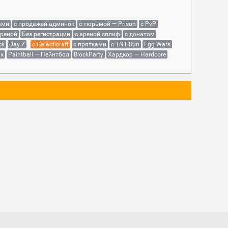
ами
с продажей админок
с тюрьмой — Prison
с PvP
ареной
Без регистрации
с ареной сплиф
с донатом
ck
Day Z
с Galacticraft
с прятками
с TNT Run
Egg Wars
як
Paintball — Пейнтбол
BlockParty
Хардкор — Hardcore