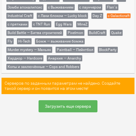
Зомби апокалипсис
с Выживанием
с лаунчером
Flan`s
Industrial Craft
с Лаки блоком — Lucky block
Day Z
с Galacticraft
с прятками
с TNT Run
Egg Wars
MineZ
Build Battle — Битва строителей
Pixelmon
BuildCraft
Quake
Fly
Hi-Tech
Бомж — выживание бомжа
Murder mystery — Маньяк
Paintball — Пейнтбол
BlockParty
Хардкор — Hardcore
Анархия — Anarchy
Копы и заключённые — Cops and Robbers
Серверов по заданным параметрам не найдено. Создайте
такой сервер и он появится на этом месте!
Загрузить еще сервера