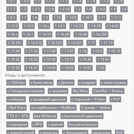
1.0.7
1.0.9
1.1
1.1.1
1.1.2
1.1.3
1.1.4
1.1.5
1.1.6
1.1.7
1.2
1.2.1
1.2.9
1.2.10
1.3
1.4
1.4.2
1.5
1.6
1.6.1
1.7
1.8
1.9
1.10
1.10.0
1.10.1
1.11
1.11.1
1.12.0
1.13.0
1.14.x
1.14.1
1.14.20
1.14.30
1.14.60
1.16.x
1.16.1
1.16.10
1.16.20
1.16.40
1.16.200
1.16.201
1.16.210
1.16.220
1.16.221
1.17
1.17.10
1.17.30
1.17.34
1.17.40
1.17.41
1.18
1.19.0
1.19.10
1.19.20
1.19.22
1.19.30
1.19.31
1.19.40
1.19.41
1.19.50
1.19.51
1.19.60
1.19.63
1.19.81
1.20
Моды и дополнения:
с 1000лвл
c Креативом
с Дюпом
с модами
с мини играми
с Голодными играми
с оружием
Sky Wars
ClanWar — Кланы
с кейсами
с продажей админок
с тюрьмой — Prison
с PvP
с Bed Wars
со скайблоком — SkyBlock
Сталкер — Stalker
ГТА 5 — GTA
Без WhiteList
с бесплатной админкой
с паркуром
с RPG
с ареной
Без регистрации
с ареной сплиф
с донатом
с Экономикой
пиратские
PVE