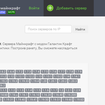
 майнкрафт
Войти
Добавить сервер
cher
MCPE
t
. Сервера Майнкрафт с модом Галактик Крафт
ктики. Построив ракету, Вы сможете насладиться
1.6.2
1.6.4
1.7.2
1.7.3
1.7.4
1.7.5
1.7.6
1.7.7
1.7.8
1.7.9
.11.2
1.12
1.12.1
1.12.2
1.13
1.13.1
1.13.2
1.14
1.14.1
1.19.2
1.19.3
1.19.33
1.19.4
1.20
1.20.1
1.20.2
1.20.3
26.2
1.1.1
1.1.2
1.1.3
1.1.4
1.1.5
1.1.6
1.1.7
1.2
1.2.1
1.2.9
.14.60
1.16.x
1.16.1
1.16.10
1.16.20
1.16.40
1.16.200
30
1.19.31
1.19.40
1.19.41
1.19.50
1.19.51
1.19.60
1.19.63