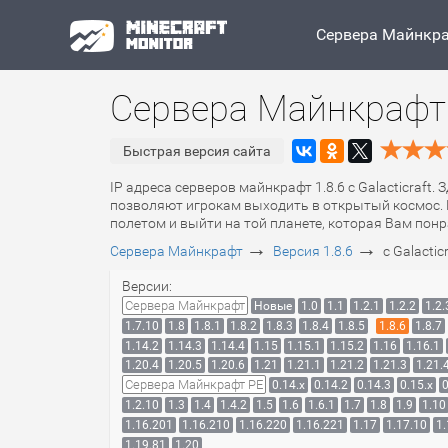
Сервера Майнкр
Сервера Майнкрафт 1.
Быстрая версия сайта
IP адреса серверов майнкрафт 1.8.6 с Galacticraft.
позволяют игрокам выходить в открытый космос. 
полетом и выйти на той планете, которая Вам понр
→
→
Сервера Майнкрафт
Версия 1.8.6
с Galactic
Версии:
Сервера Майнкрафт
Новые
1.0
1.1
1.2.1
1.2.2
1.2.
1.7.10
1.8
1.8.1
1.8.2
1.8.3
1.8.4
1.8.5
1.8.6
1.8.7
1.14.2
1.14.3
1.14.4
1.15
1.15.1
1.15.2
1.16
1.16.1
1.20.4
1.20.5
1.20.6
1.21
1.21.1
1.21.2
1.21.3
1.21.
Сервера Майнкрафт PE
0.14.x
0.14.2
0.14.3
0.15.x
0
1.2.10
1.3
1.4
1.4.2
1.5
1.6
1.6.1
1.7
1.8
1.9
1.10
1.16.201
1.16.210
1.16.220
1.16.221
1.17
1.17.10
1.
1.19.81
1.20