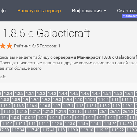
афт
Раскрутить сервер
Информация
Скачать
MoonLaun
8.6 с Galacticraft
Рейтинг:
5
/
5
Голосов:
1
 Здесь вы найдете таблицу с
серверами Майнкрафт 1.8.6 с Galacticraf
Посещать известные планеты и другие космические тела нашей гала
авится больше всего.
raft
3
1.2.4
1.2.5
1.3.1
1.3.2
1.4.2
1.4.4
1.4.5
1.4.6
1.4.7
1.5.1
1.5.2
1.6.1
1.8.8
1.8.9
1.9
1.9.1
1.9.2
1.9.3
1.9.4
1.10
1.10.1
1.10.2
1.11
1.11.1
1
1.16.2
1.16.3
1.16.4
1.16.5
1.17
1.17.1
1.18
1.18.1
1.18.2
1.19
1.19.1
4
1.21.5
1.21.6
1.21.7
1.21.8
1.21.9
1.21.10
1.21.11
26.1
26.1.1
26.1.2
.16.x
1.0.0
1.0.0.16
1.0.2
1.0.2.1
1.0.3
1.0.4
1.0.5
1.0.6
1.0.7
1.0.9
1.1
1.10.0
1.10.1
1.11
1.11.1
1.12.0
1.13.0
1.14.x
1.14.1
1.14.20
1.14.30
1
17.30
1.17.34
1.17.40
1.17.41
1.18
1.19.0
1.19.10
1.19.20
1.19.22
1.19.