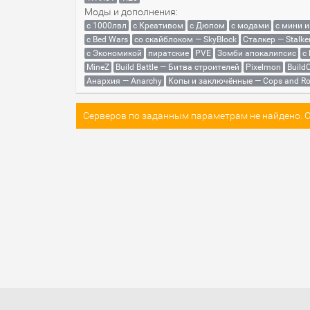
Моды и дополнения:
с 1000лвл
c Креативом
с Дюпом
с модами
с мини 
с Bed Wars
со скайблоком — SkyBlock
Сталкер — Stalke
с Экономикой
пиратские
PVE
Зомби апокалипсис
с
MineZ
Build Battle — Битва строителей
Pixelmon
BuildC
Анархия — Anarchy
Копы и заключённые — Cops and Ro
Серверов по заданным параметрам не найдено. Со