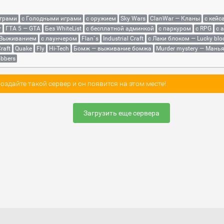
играми
с Голодными играми
с оружием
Sky Wars
ClanWar — Кланы
с кейс
r
ГТА 5 — GTA
Без WhiteList
с бесплатной админкой
с паркуром
с RPG
с 
 Выживанием
с лаунчером
Flan`s
Industrial Craft
с Лаки блоком — Lucky blo
raft
Quake
Fly
Hi-Tech
Бомж — выживание бомжа
Murder mystery — Мань
bbers
здайте такой сервер и он появится на этом месте!
Загрузить еще сервера