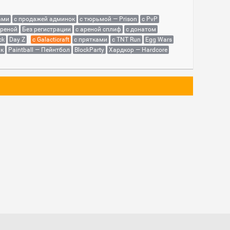
ами
с продажей админок
с тюрьмой — Prison
с PvP
ареной
Без регистрации
с ареной сплиф
с донатом
ck
Day Z
с Galacticraft
с прятками
с TNT Run
Egg Wars
як
Paintball — Пейнтбол
BlockParty
Хардкор — Hardcore