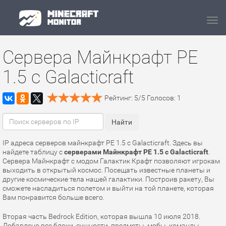
Navi
Сервера Майнкрафт PE
1.5 с Galacticraft
Рейтинг:
5
/
5
Голосов:
1
IP адреса серверов майнкрафт PE 1.5 с Galacticraft. Здесь вы
найдете таблицу с
серверами Майнкрафт PE 1.5 с Galacticraft
.
Сервера Майнкрафт с модом Галактик Крафт позволяют игрокам
выходить в открытый космос. Посещать известные планеты и
другие космические тела нашей галактики. Построив ракету, Вы
сможете насладиться полетом и выйти на той планете, которая
Вам понравится больше всего.
Вторая часть Bedrock Edition, которая вышла 10 июля 2018.
Добавлено все блоки, сущности, предметы, мобы, команды