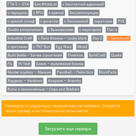
ГТА 5 — GTA
Без WhiteList
с бесплатной админкой
с паркуром
с RPG
с ареной
Без регистрации
с ареной сплиф
с донатом
с Экономикой
пиратские
PVE
Зомби апокалипсис
с Выживанием
с лаунчером
Flan`s
Industrial Craft
с Лаки блоком — Lucky block
Day Z
с Galacticraft
с прятками
с TNT Run
Egg Wars
MineZ
Build Battle — Битва строителей
Pixelmon
BuildCraft
Quake
Fly
Hi-Tech
Бомж — выживание бомжа
Murder mystery — Маньяк
Paintball — Пейнтбол
BlockParty
Хардкор — Hardcore
Анархия — Anarchy
Копы и заключённые — Cops and Robbers
Серверов по заданным параметрам не найдено. Создайте
такой сервер и он появится на этом месте!
Загрузить еще сервера