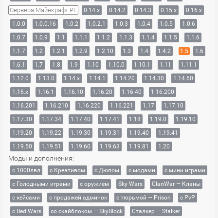
Сервера Майнкрафт PE
0.14.x
0.14.2
0.14.3
0.15.x
0.16.x
1.0.0
1.0.0.16
1.0.2
1.0.2.1
1.0.3
1.0.4
1.0.5
1.0.6
1.0.7
1.0.9
1.1
1.1.1
1.1.2
1.1.3
1.1.4
1.1.5
1.1.6
1.1.7
1.2
1.2.1
1.2.9
1.2.10
1.3
1.4
1.4.2
1.5
1.6
1.6.1
1.7
1.8
1.9
1.10
1.10.0
1.10.1
1.11
1.11.1
1.12.0
1.13.0
1.14.x
1.14.1
1.14.20
1.14.30
1.14.60
1.16.x
1.16.1
1.16.10
1.16.20
1.16.40
1.16.200
1.16.201
1.16.210
1.16.220
1.16.221
1.17
1.17.10
1.17.30
1.17.34
1.17.40
1.17.41
1.18
1.19.0
1.19.10
1.19.20
1.19.22
1.19.30
1.19.31
1.19.40
1.19.41
1.19.50
1.19.51
1.19.60
1.19.63
1.19.81
1.20
Моды и дополнения:
с 1000лвл
c Креативом
с Дюпом
с модами
с мини играми
с Голодными играми
с оружием
Sky Wars
ClanWar — Кланы
с кейсами
с продажей админок
с тюрьмой — Prison
с PvP
с Bed Wars
со скайблоком — SkyBlock
Сталкер — Stalker