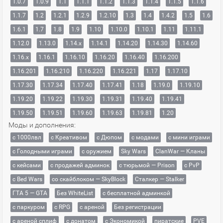
1.0.7
1.0.9
1.1
1.1.1
1.1.2
1.1.3
1.1.4
1.1.5
1.1.6
1.1.7
1.2
1.2.1
1.2.9
1.2.10
1.3
1.4
1.4.2
1.5
1.6
1.6.1
1.7
1.8
1.9
1.10
1.10.0
1.10.1
1.11
1.11.1
1.12.0
1.13.0
1.14.x
1.14.1
1.14.20
1.14.30
1.14.60
1.16.x
1.16.1
1.16.10
1.16.20
1.16.40
1.16.200
1.16.201
1.16.210
1.16.220
1.16.221
1.17
1.17.10
1.17.30
1.17.34
1.17.40
1.17.41
1.18
1.19.0
1.19.10
1.19.20
1.19.22
1.19.30
1.19.31
1.19.40
1.19.41
1.19.50
1.19.51
1.19.60
1.19.63
1.19.81
1.20
Моды и дополнения:
с 1000лвл
c Креативом
с Дюпом
с модами
с мини играми
с Голодными играми
с оружием
Sky Wars
ClanWar — Кланы
с кейсами
с продажей админок
с тюрьмой — Prison
с PvP
с Bed Wars
со скайблоком — SkyBlock
Сталкер — Stalker
ГТА 5 — GTA
Без WhiteList
с бесплатной админкой
с паркуром
с RPG
с ареной
Без регистрации
с ареной сплиф
с донатом
с Экономикой
пиратские
PVE