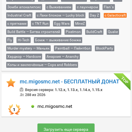
Зомби апокалипсис
с Выживанием
с лаунчером
Flan`s
Industrial Craft
с Лаки блоком — Lucky block
Day Z
с Galacticraft
с прятками
с TNT Run
Egg Wars
MineZ
Build Battle — Битва строителей
Pixelmon
BuildCraft
Quake
Fly
Hi-Tech
Бомж — выживание бомжа
Murder mystery — Маньяк
Paintball — Пейнтбол
BlockParty
Хардкор — Hardcore
Анархия — Anarchy
Копы и заключённые — Cops and Robbers
mc.migosmc.net - БЕСПЛАТНЫЙ ДОНАТ
Версия сервера:
1.12.x, 1.13.x, 1.14.x, 1.15.x
288 из 2026
mc.migosmc.net
1
Загрузить еще сервера