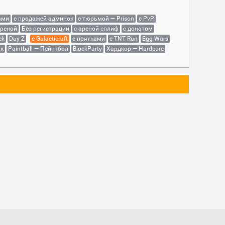
ами
с продажей админок
с тюрьмой — Prison
с PvP
ареной
Без регистрации
с ареной сплиф
с донатом
ck
Day Z
с Galacticraft
с прятками
с TNT Run
Egg Wars
як
Paintball — Пейнтбол
BlockParty
Хардкор — Hardcore