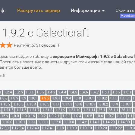
афт
Раскрутить сервер
Информация
Скачать
MoonLaun
9.2 с Galacticraft
Рейтинг:
5
/
5
Голосов:
1
 Здесь вы найдете таблицу с
серверами Майнкрафт 1.9.2 с Galacticraf
Посещать известные планеты и другие космические тела нашей гала
авится больше всего.
raft
3
1.2.4
1.2.5
1.3.1
1.3.2
1.4.2
1.4.4
1.4.5
1.4.6
1.4.7
1.5.1
1.5.2
1.6.1
1.8.8
1.8.9
1.9
1.9.1
1.9.2
1.9.3
1.9.4
1.10
1.10.1
1.10.2
1.11
1.11.1
1
1.16.2
1.16.3
1.16.4
1.16.5
1.17
1.17.1
1.18
1.18.1
1.18.2
1.19
1.19.1
4
1.21.5
1.21.6
1.21.7
1.21.8
1.21.9
1.21.10
1.21.11
26.1
26.1.1
26.1.2
.16.x
1.0.0
1.0.0.16
1.0.2
1.0.2.1
1.0.3
1.0.4
1.0.5
1.0.6
1.0.7
1.0.9
1.1
1.10.0
1.10.1
1.11
1.11.1
1.12.0
1.13.0
1.14.x
1.14.1
1.14.20
1.14.30
1
17.30
1.17.34
1.17.40
1.17.41
1.18
1.19.0
1.19.10
1.19.20
1.19.22
1.19.