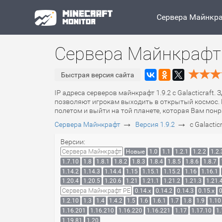
Сервера Майнкр
Сервера Майнкрафт 1.
Быстрая версия сайта
IP адреса серверов майнкрафт 1.9.2 с Galacticraft.
позволяют игрокам выходить в открытый космос. 
полетом и выйти на той планете, которая Вам понр
→
→
Сервера Майнкрафт
Версия 1.9.2
с Galactic
Версии:
Сервера Майнкрафт
Новые
1.0
1.1
1.2.1
1.2.2
1.2.
1.7.10
1.8
1.8.1
1.8.2
1.8.3
1.8.4
1.8.5
1.8.6
1.8.7
1.14.2
1.14.3
1.14.4
1.15
1.15.1
1.15.2
1.16
1.16.1
1.20.4
1.20.5
1.20.6
1.21
1.21.1
1.21.2
1.21.3
1.21.
Сервера Майнкрафт PE
0.14.x
0.14.2
0.14.3
0.15.x
0
1.2.10
1.3
1.4
1.4.2
1.5
1.6
1.6.1
1.7
1.8
1.9
1.10
1.16.201
1.16.210
1.16.220
1.16.221
1.17
1.17.10
1.
1.19.81
1.20