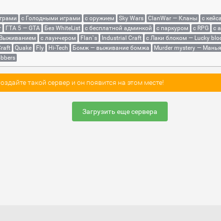
играми
с Голодными играми
с оружием
Sky Wars
ClanWar — Кланы
с кейс
r
ГТА 5 — GTA
Без WhiteList
с бесплатной админкой
с паркуром
с RPG
с 
 Выживанием
с лаунчером
Flan`s
Industrial Craft
с Лаки блоком — Lucky blo
raft
Quake
Fly
Hi-Tech
Бомж — выживание бомжа
Murder mystery — Мань
bbers
здайте такой сервер и он появится на этом месте!
Загрузить еще сервера