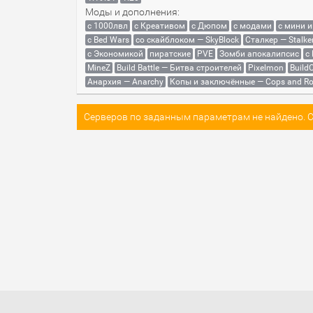
Моды и дополнения:
с 1000лвл
c Креативом
с Дюпом
с модами
с мини 
с Bed Wars
со скайблоком — SkyBlock
Сталкер — Stalke
с Экономикой
пиратские
PVE
Зомби апокалипсис
с
MineZ
Build Battle — Битва строителей
Pixelmon
BuildC
Анархия — Anarchy
Копы и заключённые — Cops and Ro
Серверов по заданным параметрам не найдено. Со