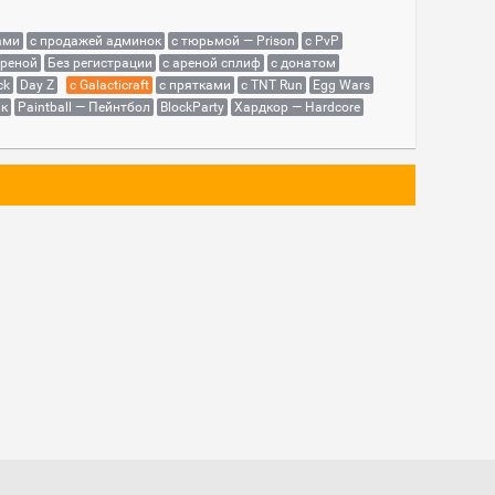
ами
с продажей админок
с тюрьмой — Prison
с PvP
ареной
Без регистрации
с ареной сплиф
с донатом
ck
Day Z
с Galacticraft
с прятками
с TNT Run
Egg Wars
як
Paintball — Пейнтбол
BlockParty
Хардкор — Hardcore