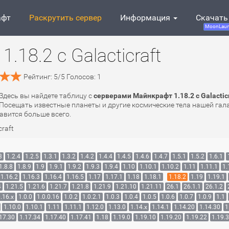
афт
Раскрутить сервер
Информация
Скачать
MoonLaun
18.2 с Galacticraft
Рейтинг:
5
/
5
Голосов:
1
. Здесь вы найдете таблицу с
серверами Майнкрафт 1.18.2 с Galactic
Посещать известные планеты и другие космические тела нашей гала
авится больше всего.
craft
3
1.2.4
1.2.5
1.3.1
1.3.2
1.4.2
1.4.4
1.4.5
1.4.6
1.4.7
1.5.1
1.5.2
1.6.1
1.8.8
1.8.9
1.9
1.9.1
1.9.2
1.9.3
1.9.4
1.10
1.10.1
1.10.2
1.11
1.11.1
1.
1.16.2
1.16.3
1.16.4
1.16.5
1.17
1.17.1
1.18
1.18.1
1.18.2
1.19
1.19.1
4
1.21.5
1.21.6
1.21.7
1.21.8
1.21.9
1.21.10
1.21.11
26.1
26.1.1
26.1.2
.16.x
1.0.0
1.0.0.16
1.0.2
1.0.2.1
1.0.3
1.0.4
1.0.5
1.0.6
1.0.7
1.0.9
1.1
1.10.0
1.10.1
1.11
1.11.1
1.12.0
1.13.0
1.14.x
1.14.1
1.14.20
1.14.30
1
17.30
1.17.34
1.17.40
1.17.41
1.18
1.19.0
1.19.10
1.19.20
1.19.22
1.19.