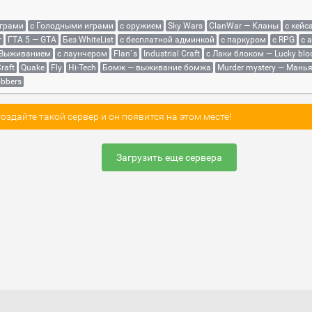
играми
с Голодными играми
с оружием
Sky Wars
ClanWar — Кланы
с кейс
r
ГТА 5 — GTA
Без WhiteList
с бесплатной админкой
с паркуром
с RPG
с 
 Выживанием
с лаунчером
Flan`s
Industrial Craft
с Лаки блоком — Lucky blo
raft
Quake
Fly
Hi-Tech
Бомж — выживание бомжа
Murder mystery — Мань
bbers
здайте такой сервер и он появится на этом месте!
Загрузить еще сервера