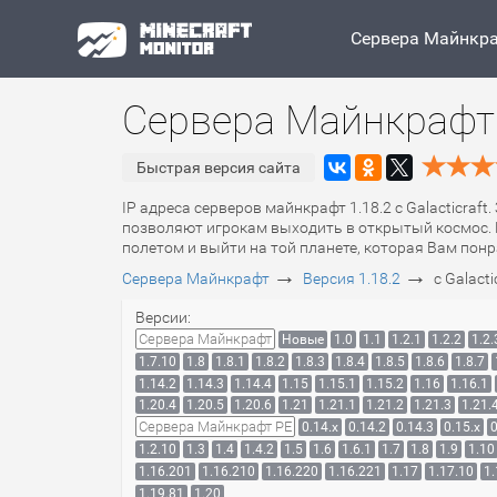
Сервера Майнкр
Сервера Майнкрафт 1.
Быстрая версия сайта
IP адреса серверов майнкрафт 1.18.2 с Galacticraft
позволяют игрокам выходить в открытый космос. 
полетом и выйти на той планете, которая Вам понр
→
→
Сервера Майнкрафт
Версия 1.18.2
с Galacti
Версии:
Сервера Майнкрафт
Новые
1.0
1.1
1.2.1
1.2.2
1.2.
1.7.10
1.8
1.8.1
1.8.2
1.8.3
1.8.4
1.8.5
1.8.6
1.8.7
1.14.2
1.14.3
1.14.4
1.15
1.15.1
1.15.2
1.16
1.16.1
1.20.4
1.20.5
1.20.6
1.21
1.21.1
1.21.2
1.21.3
1.21.
Сервера Майнкрафт PE
0.14.x
0.14.2
0.14.3
0.15.x
0
1.2.10
1.3
1.4
1.4.2
1.5
1.6
1.6.1
1.7
1.8
1.9
1.10
1.16.201
1.16.210
1.16.220
1.16.221
1.17
1.17.10
1.
1.19.81
1.20