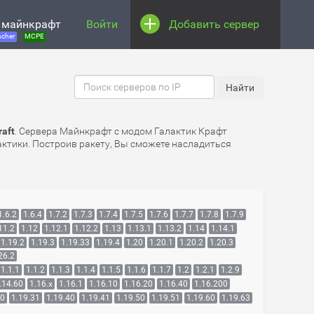
 майнкрафт
Войти
Добавить сервер
cher
MCPE
raft
. Сервера Майнкрафт с модом Галактик Крафт
ктики. Построив ракету, Вы сможете насладиться
1.6.2
1.6.4
1.7.2
1.7.3
1.7.4
1.7.5
1.7.6
1.7.7
1.7.8
1.7.9
11.2
1.12
1.12.1
1.12.2
1.13
1.13.1
1.13.2
1.14
1.14.1
1.19.2
1.19.3
1.19.33
1.19.4
1.20
1.20.1
1.20.2
1.20.3
26.2
1.1.1
1.1.2
1.1.3
1.1.4
1.1.5
1.1.6
1.1.7
1.2
1.2.1
1.2.9
.14.60
1.16.x
1.16.1
1.16.10
1.16.20
1.16.40
1.16.200
30
1.19.31
1.19.40
1.19.41
1.19.50
1.19.51
1.19.60
1.19.63