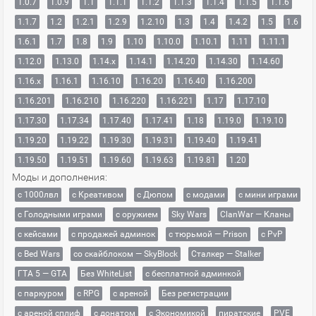
1.0.7
1.0.9
1.1
1.1.1
1.1.2
1.1.3
1.1.4
1.1.5
1.1.6
1.1.7
1.2
1.2.1
1.2.9
1.2.10
1.3
1.4
1.4.2
1.5
1.6
1.6.1
1.7
1.8
1.9
1.10
1.10.0
1.10.1
1.11
1.11.1
1.12.0
1.13.0
1.14.x
1.14.1
1.14.20
1.14.30
1.14.60
1.16.x
1.16.1
1.16.10
1.16.20
1.16.40
1.16.200
1.16.201
1.16.210
1.16.220
1.16.221
1.17
1.17.10
1.17.30
1.17.34
1.17.40
1.17.41
1.18
1.19.0
1.19.10
1.19.20
1.19.22
1.19.30
1.19.31
1.19.40
1.19.41
1.19.50
1.19.51
1.19.60
1.19.63
1.19.81
1.20
Моды и дополнения:
с 1000лвл
c Креативом
с Дюпом
с модами
с мини играми
с Голодными играми
с оружием
Sky Wars
ClanWar — Кланы
с кейсами
с продажей админок
с тюрьмой — Prison
с PvP
с Bed Wars
со скайблоком — SkyBlock
Сталкер — Stalker
ГТА 5 — GTA
Без WhiteList
с бесплатной админкой
с паркуром
с RPG
с ареной
Без регистрации
с ареной сплиф
с донатом
с Экономикой
пиратские
PVE