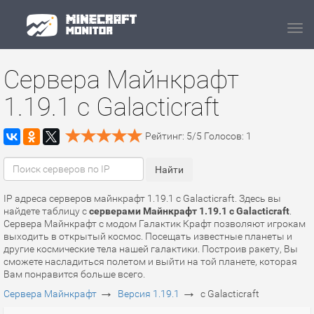
Navi
Сервера Майнкрафт
1.19.1 с Galacticraft
Рейтинг:
5
/
5
Голосов:
1
IP адреса серверов майнкрафт 1.19.1 с Galacticraft. Здесь вы
найдете таблицу с
серверами Майнкрафт 1.19.1 с Galacticraft
.
Сервера Майнкрафт с модом Галактик Крафт позволяют игрокам
выходить в открытый космос. Посещать известные планеты и
другие космические тела нашей галактики. Построив ракету, Вы
сможете насладиться полетом и выйти на той планете, которая
Вам понравится больше всего.
→
→
Сервера Майнкрафт
Версия 1.19.1
с Galacticraft