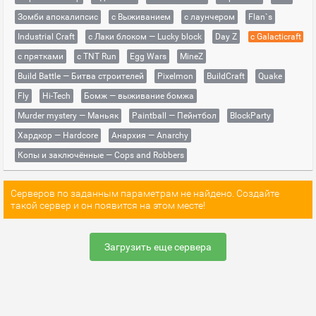
Зомби апокалипсис
с Выживанием
с лаунчером
Flan`s
Industrial Craft
с Лаки блоком — Lucky block
Day Z
с Galacticraft
с прятками
с TNT Run
Egg Wars
MineZ
Build Battle — Битва строителей
Pixelmon
BuildCraft
Quake
Fly
Hi-Tech
Бомж — выживание бомжа
Murder mystery — Маньяк
Paintball — Пейнтбол
BlockParty
Хардкор — Hardcore
Анархия — Anarchy
Копы и заключённые — Cops and Robbers
Серверов по заданным параметрам не найдено. Создайте
такой сервер и он появится на этом месте!
Загрузить еще сервера