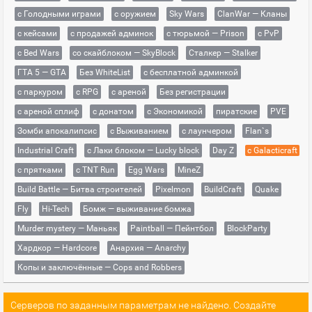
с Голодными играми
с оружием
Sky Wars
ClanWar — Кланы
с кейсами
с продажей админок
с тюрьмой — Prison
с PvP
с Bed Wars
со скайблоком — SkyBlock
Сталкер — Stalker
ГТА 5 — GTA
Без WhiteList
с бесплатной админкой
с паркуром
с RPG
с ареной
Без регистрации
с ареной сплиф
с донатом
с Экономикой
пиратские
PVE
Зомби апокалипсис
с Выживанием
с лаунчером
Flan`s
Industrial Craft
с Лаки блоком — Lucky block
Day Z
с Galacticraft
с прятками
с TNT Run
Egg Wars
MineZ
Build Battle — Битва строителей
Pixelmon
BuildCraft
Quake
Fly
Hi-Tech
Бомж — выживание бомжа
Murder mystery — Маньяк
Paintball — Пейнтбол
BlockParty
Хардкор — Hardcore
Анархия — Anarchy
Копы и заключённые — Cops and Robbers
Серверов по заданным параметрам не найдено. Создайте