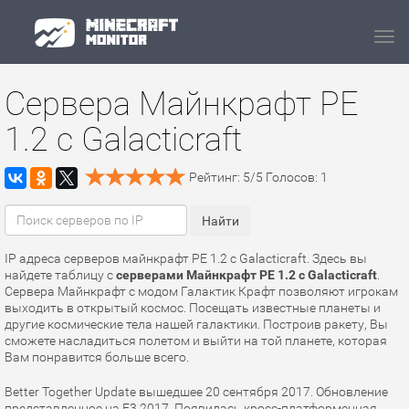
Navi
Сервера Майнкрафт PE
1.2 с Galacticraft
Рейтинг:
5
/
5
Голосов:
1
IP адреса серверов майнкрафт PE 1.2 с Galacticraft. Здесь вы
найдете таблицу с
серверами Майнкрафт PE 1.2 с Galacticraft
.
Сервера Майнкрафт с модом Галактик Крафт позволяют игрокам
выходить в открытый космос. Посещать известные планеты и
другие космические тела нашей галактики. Построив ракету, Вы
сможете насладиться полетом и выйти на той планете, которая
Вам понравится больше всего.
Better Together Update вышедшее 20 сентября 2017. Обновление
представленное на E3 2017. Появилась кросс-платформенная