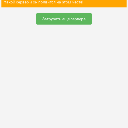
такой сервер и он появится на этом месте!
Загрузить еще сервера
Раскрутить сервер
FAQ по настройке сервера
Добавить сервер
Контакты
Карта сайта