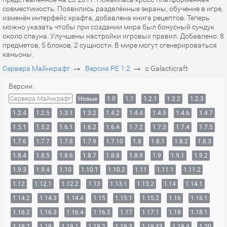
совместимость. Появились разделённые экраны, обучение в игре,
изменён интерфейс крафта, добавлена книга рецептов. Теперь
можно указать чтобы при создании мира был бонусный сундук
около спауна. Улучшены настройки игровых правил. Добавлено: 8
предметов, 5 блоков, 2 сущности. В мире могут сгенерироваться
каньоны.
→
→
Сервера Майнкрафт
Версия PE 1.2
с Galacticraft
Версии:
Сервера Майнкрафт
Новые
1.0
1.1
1.2.1
1.2.2
1.2.3
1.2.4
1.2.5
1.3.1
1.3.2
1.4.2
1.4.4
1.4.5
1.4.6
1.4.7
1.5.1
1.5.2
1.6.1
1.6.2
1.6.4
1.7.2
1.7.3
1.7.4
1.7.5
1.7.6
1.7.7
1.7.8
1.7.9
1.7.10
1.8
1.8.1
1.8.2
1.8.3
1.8.4
1.8.5
1.8.6
1.8.7
1.8.8
1.8.9
1.9
1.9.1
1.9.2
1.9.3
1.9.4
1.10
1.10.1
1.10.2
1.11
1.11.1
1.11.2
1.12
1.12.1
1.12.2
1.13
1.13.1
1.13.2
1.14
1.14.1
1.14.2
1.14.3
1.14.4
1.15
1.15.1
1.15.2
1.16
1.16.1
1.16.2
1.16.3
1.16.4
1.16.5
1.17
1.17.1
1.18
1.18.1
1.18.2
1.19
1.19.1
1.19.2
1.19.3
1.19.33
1.19.4
1.20