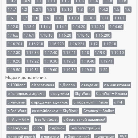
1.0.7
1.0.9
1.1
1.1.1
1.1.2
1.1.3
1.1.4
1.1.5
1.1.6
1.1.7
1.2
1.2.1
1.2.9
1.2.10
1.3
1.4
1.4.2
1.5
1.6
1.6.1
1.7
1.8
1.9
1.10
1.10.0
1.10.1
1.11
1.11.1
1.12.0
1.13.0
1.14.x
1.14.1
1.14.20
1.14.30
1.14.60
1.16.x
1.16.1
1.16.10
1.16.20
1.16.40
1.16.200
1.16.201
1.16.210
1.16.220
1.16.221
1.17
1.17.10
1.17.30
1.17.34
1.17.40
1.17.41
1.18
1.19.0
1.19.10
1.19.20
1.19.22
1.19.30
1.19.31
1.19.40
1.19.41
1.19.50
1.19.51
1.19.60
1.19.63
1.19.81
1.20
Моды и дополнения:
с 1000лвл
c Креативом
с Дюпом
с модами
с мини играми
с Голодными играми
с оружием
Sky Wars
ClanWar — Кланы
с кейсами
с продажей админок
с тюрьмой — Prison
с PvP
с Bed Wars
со скайблоком — SkyBlock
Сталкер — Stalker
ГТА 5 — GTA
Без WhiteList
с бесплатной админкой
с паркуром
с RPG
с ареной
Без регистрации
с ареной сплиф
с донатом
с Экономикой
пиратские
PVE