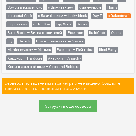
Зомби апокалипсис
с Выживанием
с лаунчером
Flan`s
Industrial Craft
с Лаки блоком — Lucky block
Day Z
с Galacticraft
с прятками
с TNT Run
Egg Wars
MineZ
Build Battle — Битва строителей
Pixelmon
BuildCraft
Quake
Fly
Hi-Tech
Бомж — выживание бомжа
Murder mystery — Маньяк
Paintball — Пейнтбол
BlockParty
Хардкор — Hardcore
Анархия — Anarchy
Копы и заключённые — Cops and Robbers
Серверов по заданным параметрам не найдено. Создайте
такой сервер и он появится на этом месте!
Загрузить еще сервера