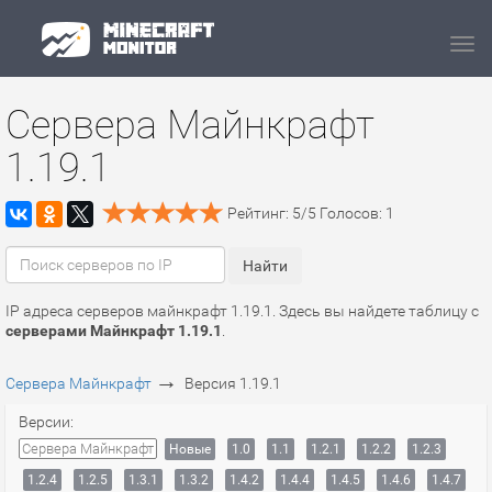
Navi
Сервера Майнкрафт
1.19.1
Рейтинг:
5
/
5
Голосов:
1
IP адреса серверов майнкрафт 1.19.1. Здесь вы найдете таблицу с
серверами Майнкрафт 1.19.1
.
→
Сервера Майнкрафт
Версия 1.19.1
Версии:
Сервера Майнкрафт
Новые
1.0
1.1
1.2.1
1.2.2
1.2.3
1.2.4
1.2.5
1.3.1
1.3.2
1.4.2
1.4.4
1.4.5
1.4.6
1.4.7