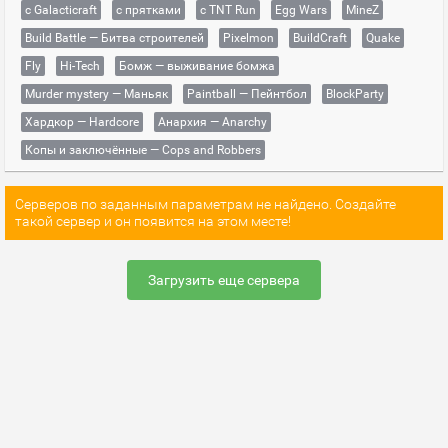
с Galacticraft
с прятками
с TNT Run
Egg Wars
MineZ
Build Battle — Битва строителей
Pixelmon
BuildCraft
Quake
Fly
Hi-Tech
Бомж — выживание бомжа
Murder mystery — Маньяк
Paintball — Пейнтбол
BlockParty
Хардкор — Hardcore
Анархия — Anarchy
Копы и заключённые — Cops and Robbers
Серверов по заданным параметрам не найдено. Создайте
такой сервер и он появится на этом месте!
Загрузить еще сервера