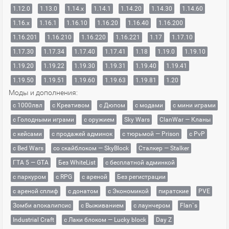
1.12.0
1.13.0
1.14.x
1.14.1
1.14.20
1.14.30
1.14.60
1.16.x
1.16.1
1.16.10
1.16.20
1.16.40
1.16.200
1.16.201
1.16.210
1.16.220
1.16.221
1.17
1.17.10
1.17.30
1.17.34
1.17.40
1.17.41
1.18
1.19.0
1.19.10
1.19.20
1.19.22
1.19.30
1.19.31
1.19.40
1.19.41
1.19.50
1.19.51
1.19.60
1.19.63
1.19.81
1.20
Моды и дополнения:
с 1000лвл
c Креативом
с Дюпом
с модами
с мини играми
с Голодными играми
с оружием
Sky Wars
ClanWar — Кланы
с кейсами
с продажей админок
с тюрьмой — Prison
с PvP
с Bed Wars
со скайблоком — SkyBlock
Сталкер — Stalker
ГТА 5 — GTA
Без WhiteList
с бесплатной админкой
с паркуром
с RPG
с ареной
Без регистрации
с ареной сплиф
с донатом
с Экономикой
пиратские
PVE
Зомби апокалипсис
с Выживанием
с лаунчером
Flan`s
Industrial Craft
с Лаки блоком — Lucky block
Day Z