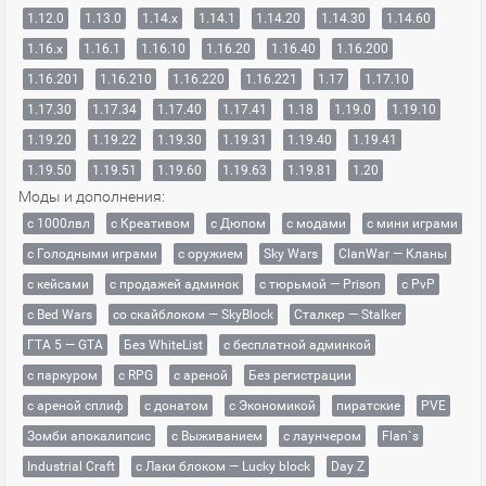
1.12.0
1.13.0
1.14.x
1.14.1
1.14.20
1.14.30
1.14.60
1.16.x
1.16.1
1.16.10
1.16.20
1.16.40
1.16.200
1.16.201
1.16.210
1.16.220
1.16.221
1.17
1.17.10
1.17.30
1.17.34
1.17.40
1.17.41
1.18
1.19.0
1.19.10
1.19.20
1.19.22
1.19.30
1.19.31
1.19.40
1.19.41
1.19.50
1.19.51
1.19.60
1.19.63
1.19.81
1.20
Моды и дополнения:
с 1000лвл
c Креативом
с Дюпом
с модами
с мини играми
с Голодными играми
с оружием
Sky Wars
ClanWar — Кланы
с кейсами
с продажей админок
с тюрьмой — Prison
с PvP
с Bed Wars
со скайблоком — SkyBlock
Сталкер — Stalker
ГТА 5 — GTA
Без WhiteList
с бесплатной админкой
с паркуром
с RPG
с ареной
Без регистрации
с ареной сплиф
с донатом
с Экономикой
пиратские
PVE
Зомби апокалипсис
с Выживанием
с лаунчером
Flan`s
Industrial Craft
с Лаки блоком — Lucky block
Day Z