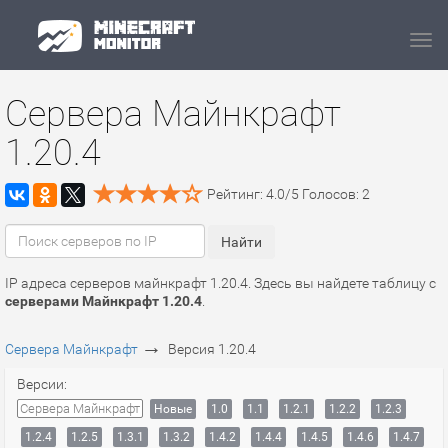
Navi
Сервера Майнкрафт
1.20.4
Рейтинг:
4.0
/
5
Голосов:
2
IP адреса серверов майнкрафт 1.20.4. Здесь вы найдете таблицу с
серверами Майнкрафт 1.20.4
.
→
Сервера Майнкрафт
Версия 1.20.4
Версии:
Сервера Майнкрафт
Новые
1.0
1.1
1.2.1
1.2.2
1.2.3
1.2.4
1.2.5
1.3.1
1.3.2
1.4.2
1.4.4
1.4.5
1.4.6
1.4.7