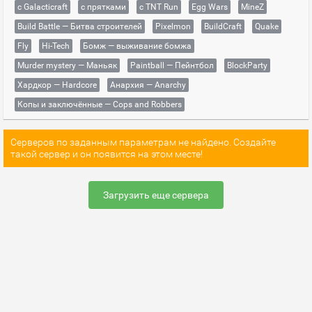
с Galacticraft
с прятками
с TNT Run
Egg Wars
MineZ
Build Battle — Битва строителей
Pixelmon
BuildCraft
Quake
Fly
Hi-Tech
Бомж — выживание бомжа
Murder mystery — Маньяк
Paintball — Пейнтбол
BlockParty
Хардкор — Hardcore
Анархия — Anarchy
Копы и заключённые — Cops and Robbers
Серверов по заданным параметрам не найдено. Создайте
такой сервер и он появится на этом месте!
Загрузить еще сервера