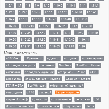
1.6.1
1.7
1.8
1.9
1.10
1.10.0
1.10.1
1.11
1.11.1
1.12.0
1.13.0
1.14.x
1.14.1
1.14.20
1.14.30
1.14.60
1.16.x
1.16.1
1.16.10
1.16.20
1.16.40
1.16.200
1.16.201
1.16.210
1.16.220
1.16.221
1.17
1.17.10
1.17.30
1.17.34
1.17.40
1.17.41
1.18
1.19.0
1.19.10
1.19.20
1.19.22
1.19.30
1.19.31
1.19.40
1.19.41
1.19.50
1.19.51
1.19.60
1.19.63
1.19.81
1.20
Моды и дополнения:
с 1000лвл
c Креативом
с Дюпом
с модами
с мини играми
с Голодными играми
с оружием
Sky Wars
ClanWar — Кланы
с кейсами
с продажей админок
с тюрьмой — Prison
с PvP
с Bed Wars
со скайблоком — SkyBlock
Сталкер — Stalker
ГТА 5 — GTA
Без WhiteList
с бесплатной админкой
с паркуром
с RPG
с ареной
Без регистрации
с ареной сплиф
с донатом
с Экономикой
пиратские
PVE
Зомби апокалипсис
с Выживанием
с лаунчером
Flan`s