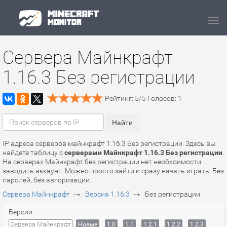
Navi
Сервера Майнкрафт
1.16.3 Без регистрации
Рейтинг:
5
/
5
Голосов:
1
IP адреса серверов майнкрафт 1.16.3 Без регистрации. Здесь вы
найдете таблицу с
серверами Майнкрафт 1.16.3 Без регистрации
.
На серверах Майнкрафт без регистрации нет необхоимости
заводить аккаунт. Можно просто зайти и сразу начать играть. Без
паролей, без авторизации.
→
→
Сервера Майнкрафт
Версия 1.16.3
Без регистрации
Версии:
Сервера Майнкрафт
Новые
1.0
1.1
1.2.1
1.2.2
1.2.3