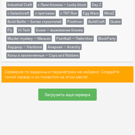
Industrial Craft
с Лаки блоком — Lucky block
Day Z
с Galacticraft
с прятками
с TNT Run
Egg Wars
MineZ
Build Battle — Битва строителей
Pixelmon
BuildCraft
Quake
Fly
Hi-Tech
Бомж — выживание бомжа
Murder mystery — Маньяк
Paintball — Пейнтбол
BlockParty
Хардкор — Hardcore
Анархия — Anarchy
Копы и заключённые — Cops and Robbers
Серверов по заданным параметрам не найдено. Создайте
такой сервер и он появится на этом месте!
Загрузить еще сервера