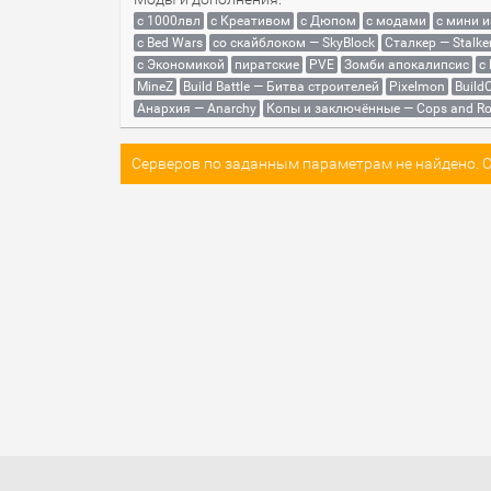
с 1000лвл
c Креативом
с Дюпом
с модами
с мини 
с Bed Wars
со скайблоком — SkyBlock
Сталкер — Stalke
с Экономикой
пиратские
PVE
Зомби апокалипсис
с
MineZ
Build Battle — Битва строителей
Pixelmon
BuildC
Анархия — Anarchy
Копы и заключённые — Cops and Ro
Серверов по заданным параметрам не найдено. Со