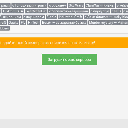
играми
с Голодными играми
с оружием
Sky Wars
ClanWar — Кланы
с кейс
r
ГТА 5 — GTA
Без WhiteList
с бесплатной админкой
с паркуром
с RPG
с 
 Выживанием
с лаунчером
Flan`s
Industrial Craft
с Лаки блоком — Lucky blo
raft
Quake
Fly
Hi-Tech
Бомж — выживание бомжа
Murder mystery — Мань
bbers
здайте такой сервер и он появится на этом месте!
Загрузить еще сервера