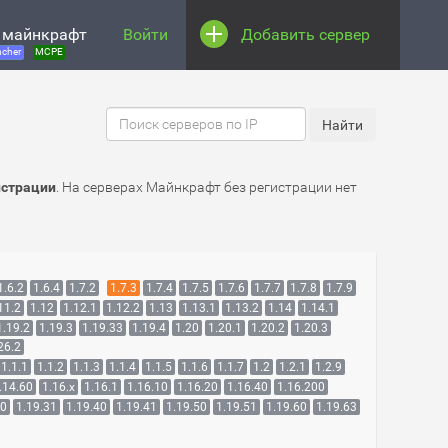
 майнкрафт
Войти
Добавить сервер
cher
MCPE
истрации
. На серверах Майнкрафт без регистрации нет
1.6.2
1.6.4
1.7.2
1.7.3
1.7.4
1.7.5
1.7.6
1.7.7
1.7.8
1.7.9
11.2
1.12
1.12.1
1.12.2
1.13
1.13.1
1.13.2
1.14
1.14.1
1.19.2
1.19.3
1.19.33
1.19.4
1.20
1.20.1
1.20.2
1.20.3
26.2
1.1.1
1.1.2
1.1.3
1.1.4
1.1.5
1.1.6
1.1.7
1.2
1.2.1
1.2.9
.14.60
1.16.x
1.16.1
1.16.10
1.16.20
1.16.40
1.16.200
30
1.19.31
1.19.40
1.19.41
1.19.50
1.19.51
1.19.60
1.19.63