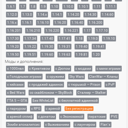
1.6.1
1.7
1.8
1.9
1.10
1.10.0
1.10.1
1.11
1.11.1
1.12.0
1.13.0
1.14.x
1.14.1
1.14.20
1.14.30
1.14.60
1.16.x
1.16.1
1.16.10
1.16.20
1.16.40
1.16.200
1.16.201
1.16.210
1.16.220
1.16.221
1.17
1.17.10
1.17.30
1.17.34
1.17.40
1.17.41
1.18
1.19.0
1.19.10
1.19.20
1.19.22
1.19.30
1.19.31
1.19.40
1.19.41
1.19.50
1.19.51
1.19.60
1.19.63
1.19.81
1.20
Моды и дополнения:
с 1000лвл
c Креативом
с Дюпом
с модами
с мини играми
с Голодными играми
с оружием
Sky Wars
ClanWar — Кланы
с кейсами
с продажей админок
с тюрьмой — Prison
с PvP
с Bed Wars
со скайблоком — SkyBlock
Сталкер — Stalker
ГТА 5 — GTA
Без WhiteList
с бесплатной админкой
с паркуром
с RPG
с ареной
Без регистрации
с ареной сплиф
с донатом
с Экономикой
пиратские
PVE
Зомби апокалипсис
с Выживанием
с лаунчером
Flan`s