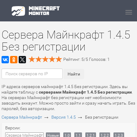
Navi
Сервера Майнкрафт 1.4.5
Без регистрации
Рейтинг:
5
/
5
Голосов:
1
IP адреса серверов майнкрафт 1.4.5 Без регистрации. Здесь вы
найдете таблицу с
серверами Майнкрафт 1.4.5 Без регистрации
.
На серверах Майнкрафт без регистрации нет необхоимости
заводить аккаунт. Можно просто зайти и сразу начать играть. Без
паролей, без авторизации.
→
→
Сервера Майнкрафт
Версия 1.4.5
Без регистрации
Версии:
Сервера Майнкрафт
Новые
1.0
1.1
1.2.1
1.2.2
1.2.3