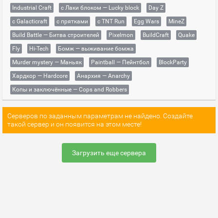
Industrial Craft
с Лаки блоком — Lucky block
Day Z
с Galacticraft
с прятками
с TNT Run
Egg Wars
MineZ
Build Battle — Битва строителей
Pixelmon
BuildCraft
Quake
Fly
Hi-Tech
Бомж — выживание бомжа
Murder mystery — Маньяк
Paintball — Пейнтбол
BlockParty
Хардкор — Hardcore
Анархия — Anarchy
Копы и заключённые — Cops and Robbers
Серверов по заданным параметрам не найдено. Создайте
такой сервер и он появится на этом месте!
Загрузить еще сервера